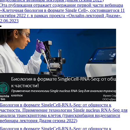
Эта публикация отражает содержание первой части вебинара
«Клеточная биология в формате Single Cell», состоявшегося 11
октября 2022 г. в рамках проекта «Онлайн-лекторий Диаэм».
2.06.2023
Биология в формате SingleCell-RNA-Seq: от общности к
частности. Применение технологии Single nucleus RNA-Seq для
анализа транскриптома клеток (транскрибация видеозаписи
вебинара лектория Диаэм сезона 2022)
Биология в формате SingleCell-RNA-Seq: от общности к