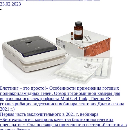
23.02.2023
Блоттинг – это просто!» Особенности применения готовых
полиакриламидных гелей. Обзор эргономичной камеры для
вертикального электрофореза Mini Gel Tank, Thermo FS
(транскрибация видеозаписи вебинара лектория Диаэм сезона
2021 г.)
Первая часть заключительного в 2021 г. вебинара
«Биотехнология: контроль качества биотехнологических
препаратов». Она посвящена применению вестерн-блоттинга в
анализе белков.