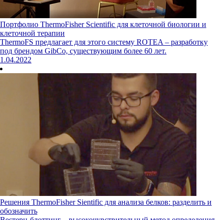
Портфолио ThermoFisher Scientific для клеточной биологии и
клеточной терапии
ThermoFS предлагает для этого систему ROTEA – разработку
под брендом GibCo, существующим более 60 лет.
1.04.2022
Решения ThermoFisher Sientific для анализа белков: разделить и
обозначить
Вестерн-блоттинг – высокочувствительный метод определения