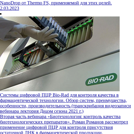
NanoDrop от Thermo FS, применяемой для этих целей.
2.03.2023
Системы цифровой ПЦР Bio-Rad для контроля качества в
фармацевтической технологии. Обзор систем, преимущества,
особенности, производительность (транскрибация видеозаписи
вебинара лектория Диаэм сезона 2021 г.)
Вторая часть вебинара «Биотехнология: контроль качества
биотехнологических препаратов». Роман Романов рассмотрел
применение цифровой ПЦР для контроля присутствия
остаточной ДНК в фармацевтической продукции.