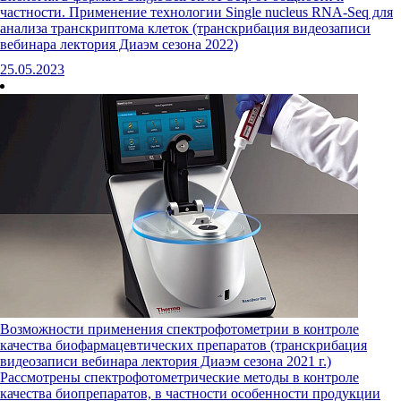
частности. Применение технологии Single nucleus RNA-Seq для
анализа транскриптома клеток (транскрибация видеозаписи
вебинара лектория Диаэм сезона 2022)
25.05.2023
Возможности применения спектрофотометрии в контроле
качества биофармацевтических препаратов (транскрибация
видеозаписи вебинара лектория Диаэм сезона 2021 г.)
Рассмотрены спектрофотометрические методы в контроле
качества биопрепаратов, в частности особенности продукции