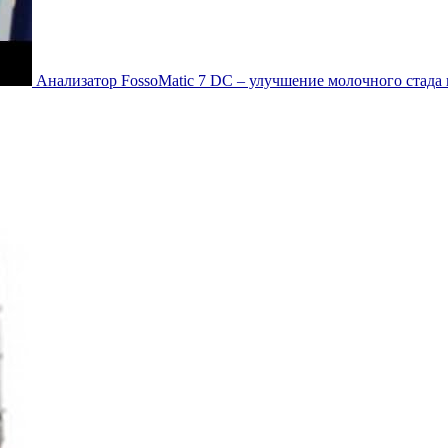
Анализатор FossoMatic 7 DC – улучшение молочного стада п