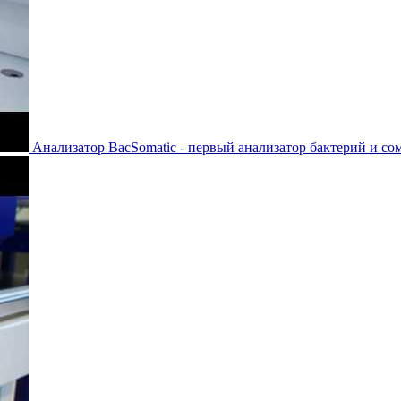
Анализатор BacSomatic - первый анализатор бактерий и сома