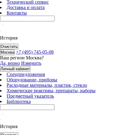
Технический сервис
Доставка и оплата
Контакты
История
Очистить
+7 (495) 745-05-08
Москва
Ваш регион
Москва
?
Да, верно
Изменить
Личный кабинет
Спецпредложения
Оборудование, приборы
Расходные материалы, пластик, стекло
Химические реактивы, препараты, наборы
Предметный указатель
Библиотека
История