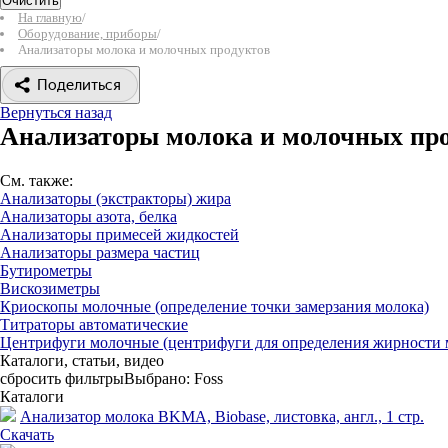
Очистить
На главную
/
Оборудование, приборы
/
Анализаторы молока и молочных продуктов
Поделиться
Вернуться назад
Анализаторы молока и молочных пр
См. также:
Анализаторы (экстракторы) жира
Анализаторы азота, белка
Анализаторы примесей жидкостей
Анализаторы размера частиц
Бутирометры
Вискозиметры
Криоскопы молочные (определение точки замерзания молока)
Титраторы автоматические
Центрифуги молочные (центрифуги для определения жирности 
Каталоги, статьи, видео
сбросить фильтры
Выбрано:
Foss
Каталоги
Анализатор молока BKMA, Biobase, листовка, англ., 1 стр.
Скачать