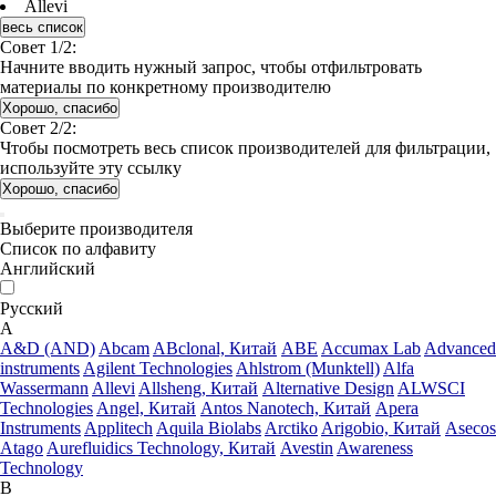
Allevi
весь список
Совет 1/2:
Начните вводить нужный запрос, чтобы отфильтровать
материалы по конкретному производителю
Хорошо, спасибо
Совет 2/2:
Чтобы посмотреть весь список производителей для фильтрации,
используйте эту ссылку
Хорошо, спасибо
Выберите производителя
Список по алфавиту
Английский
Русский
A
A&D (AND)
Abcam
ABclonal, Китай
ABE
Accumax Lab
Advanced
instruments
Agilent Technologies
Ahlstrom (Munktell)
Alfa
Wassermann
Allevi
Allsheng, Китай
Alternative Design
ALWSCI
Technologies
Angel, Китай
Antos Nanotech, Китай
Apera
Instruments
Applitech
Aquila Biolabs
Arctiko
Arigobio, Китай
Asecos
Atago
Aurefluidics Technology, Китай
Avestin
Awareness
Technology
B