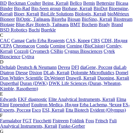
BD
Beckman Coulter
Being, Китай
Bellco
Bemis
Bettersize
Bicasa
Binder
Bio-Rad
Bio-Seen group
Biobase, Китай
BioDot
Bioengine,
Китай
Bioer, Китай
BioLife Solutions
Biologix, Китай
bioMérieux
Bioneer
BiOptic, Тайвань
Bioreba
Biosan
BioSino, Китай
Biostream
Biotage
Blue-Ray Biotech, Тайвань
BMT
Bochem
Brady
Brand
BSD Robotics
Buchi
Buerkle
C
CAC
Camag
Carlo Erba Reagents
CAS, Корея
CBS
CDH, Индия
CEPA
Chromacon
Conda
Corning
Corning (BioCision)
Cornley,
Китай
Cozzoli
Cryomech
CSBio
Cygnus Biosciences
Cytek
Bioscience
Cytiva
D
Deltalab
Deutsch & Neumann
Devea
DFI
diaGene, Россия
diaLab
Diatron
Diesse
Dixion
DLab, Китай
Dolomite Microfluidics
Domel
Don Whitley Scientific
Dr.Weigert
Drawell, Китай
Duoning, Китай
Duperthal
Duran (DWK)
DWK Life Sciences (Duran, Wheaton,
Kimble, Rasotherm)
E
Edwards
EKF diagnostic
Elite Analytical Instruments, Китай
Elma
Elmi
Eppendorf
Equitron Medica, Индия
Erba Lachema, Чехия
ES-
Experts, Россия
Esco
ESI, Китай
Etta Biotech
Evident (Olympus)
F
Farmalabor
FGT
Fiocchetti
Fistreem
Foldink
Foss
Fritsch
Fuli
Analytical Instruments, Китай
Funke-Gerber
G