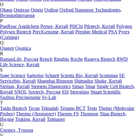
O
Ohaus
Omixon
Origio
Osilion
Oxford Nanopore Technologies,
Великобритания
P
PanReac Applichem
Persee, Китай
PHCbi
Pilotech, Китай
Polygen
Polyseq Biotech
PreciGenome, Китай
Prestige Medical
PSA
Pyrex
(Corning)
Q
Qiagen
Qsonica
R
RamanLife, Россия
Retsch
Ringbio
Roche
Ruanyu Biotech
RWD
Life Science, Китай
S
Sage Science
Sartorius
Schuett
Scientz Bio, Китай
Scotsman
SE
Servicebio, Китай
Shanghai Bionoon
Shimadzu
Shuke, Китай
Sieman, Китай
Siemens Diagnostics
Simax
Sinar
Single Cell Biotech,
Китай
SNOL
Sovtech, Россия
SSI
Steroglass
Stuart Scientific
Suzhou Precigenome
Sy-Lab
T
Taidu Biotech
Tecan
Teknalab
Terumo BCT
Testo
Themo (Molecular
Probes)
Thermo (Ленпипет)
Thermo FS
Thomson
Titan Biotech,
Индия
Truking, Китай
Tuttnauer
U
Unopex, Турция
V