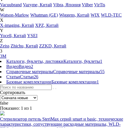
Vacuubrand
Vazyme, Китай
Vibra, Япония
Vilber
VirTis
W
Watson-Marlow
Whatman (GE)
Wiggens, Китай
WIX
WLD-TEC
X
X-imaging, Китай
XPZ, Китай
Y
Yocell, Китай
YSEI
Z
Zeiss
Zhichu, Китай
ZZKD, Китай
3
3M
Каталоги, буклеты, листовки
Каталоги, буклеты
1
Видео
Видео
2
Справочные материалы
Справочные материалы
55
Статьи
Статьи
26
Базовые комплектации
Базовые комплектации
1
Сортировать
false
Показано: 1 из 1
Стерилизатор петель SteriMax серий smart и basic, технические
характеристики, сопуствующие расходные материалы, WLD-