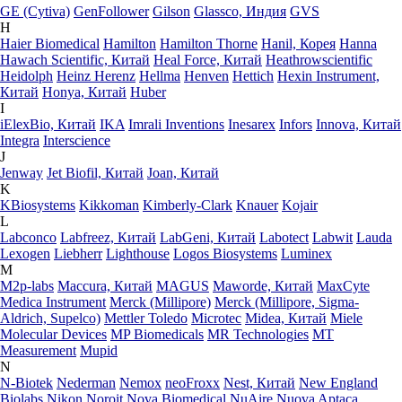
GE (Cytiva)
GenFollower
Gilson
Glassco, Индия
GVS
H
Haier Biomedical
Hamilton
Hamilton Thorne
Hanil, Корея
Hanna
Hawach Scientific, Китай
Heal Force, Китай
Heathrowscientific
Heidolph
Heinz Herenz
Hellma
Henven
Hettich
Hexin Instrument,
Китай
Honya, Китай
Huber
I
iElexBio, Китай
IKA
Imrali Inventions
Inesarex
Infors
Innova, Китай
Integra
Interscience
J
Jenway
Jet Biofil, Китай
Joan, Китай
K
KBiosystems
Kikkoman
Kimberly-Clark
Knauer
Kojair
L
Labconco
Labfreez, Китай
LabGeni, Китай
Labotect
Labwit
Lauda
Lexogen
Liebherr
Lighthouse
Logos Biosystems
Luminex
M
M2p-labs
Maccura, Китай
MAGUS
Maworde, Китай
MaxCyte
Medica Instrument
Merck (Millipore)
Merck (Millipore, Sigma-
Aldrich, Supelco)
Mettler Toledo
Microtec
Midea, Китай
Miele
Molecular Devices
MP Biomedicals
MR Technologies
MT
Measurement
Mupid
N
N-Biotek
Nederman
Nemox
neoFroxx
Nest, Китай
New England
Biolabs
Nikon
Noroit
Nova Biomedical
NuAire
Nuova Aptaca