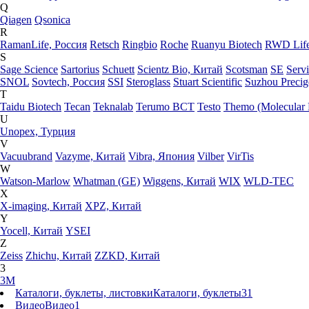
Q
Qiagen
Qsonica
R
RamanLife, Россия
Retsch
Ringbio
Roche
Ruanyu Biotech
RWD Life
S
Sage Science
Sartorius
Schuett
Scientz Bio, Китай
Scotsman
SE
Serv
SNOL
Sovtech, Россия
SSI
Steroglass
Stuart Scientific
Suzhou Preci
T
Taidu Biotech
Tecan
Teknalab
Terumo BCT
Testo
Themo (Molecular 
U
Unopex, Турция
V
Vacuubrand
Vazyme, Китай
Vibra, Япония
Vilber
VirTis
W
Watson-Marlow
Whatman (GE)
Wiggens, Китай
WIX
WLD-TEC
X
X-imaging, Китай
XPZ, Китай
Y
Yocell, Китай
YSEI
Z
Zeiss
Zhichu, Китай
ZZKD, Китай
3
3M
Каталоги, буклеты, листовки
Каталоги, буклеты
31
Видео
Видео
1