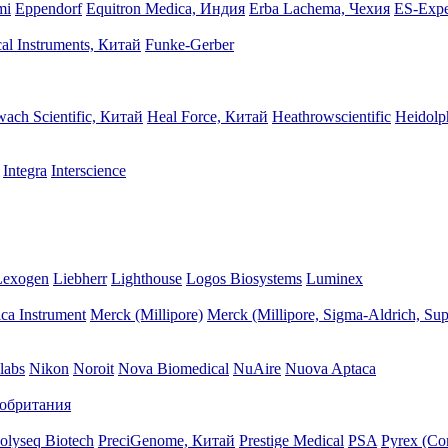
mi
Eppendorf
Equitron Medica, Индия
Erba Lachema, Чехия
ES-Expe
cal Instruments, Китай
Funke-Gerber
ach Scientific, Китай
Heal Force, Китай
Heathrowscientific
Heidolp
Integra
Interscience
Lexogen
Liebherr
Lighthouse
Logos Biosystems
Luminex
ca Instrument
Merck (Millipore)
Merck (Millipore, Sigma-Aldrich, Sup
labs
Nikon
Noroit
Nova Biomedical
NuAire
Nuova Aptaca
кобритания
olyseq Biotech
PreciGenome, Китай
Prestige Medical
PSA
Pyrex (Co