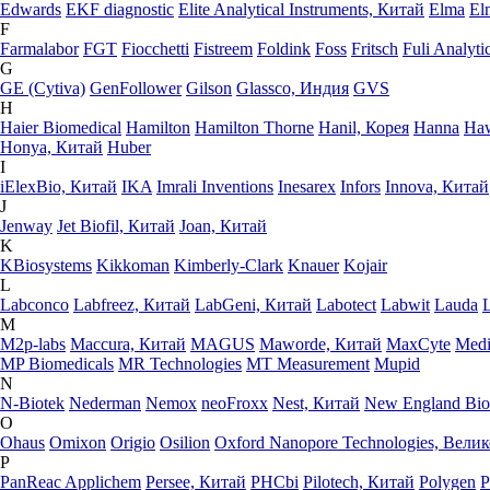
Edwards
EKF diagnostic
Elite Analytical Instruments, Китай
Elma
El
F
Farmalabor
FGT
Fiocchetti
Fistreem
Foldink
Foss
Fritsch
Fuli Analyti
G
GE (Cytiva)
GenFollower
Gilson
Glassco, Индия
GVS
H
Haier Biomedical
Hamilton
Hamilton Thorne
Hanil, Корея
Hanna
Haw
Honya, Китай
Huber
I
iElexBio, Китай
IKA
Imrali Inventions
Inesarex
Infors
Innova, Китай
J
Jenway
Jet Biofil, Китай
Joan, Китай
K
KBiosystems
Kikkoman
Kimberly-Clark
Knauer
Kojair
L
Labconco
Labfreez, Китай
LabGeni, Китай
Labotect
Labwit
Lauda
M
M2p-labs
Maccura, Китай
MAGUS
Maworde, Китай
MaxCyte
Medi
MP Biomedicals
MR Technologies
MT Measurement
Mupid
N
N-Biotek
Nederman
Nemox
neoFroxx
Nest, Китай
New England Bio
O
Ohaus
Omixon
Origio
Osilion
Oxford Nanopore Technologies, Вели
P
PanReac Applichem
Persee, Китай
PHCbi
Pilotech, Китай
Polygen
P