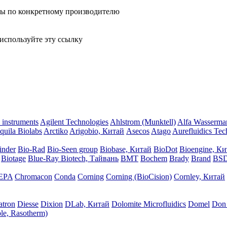
лы по конкретному производителю
используйте эту ссылку
instruments
Agilent Technologies
Ahlstrom (Munktell)
Alfa Wasserma
quila Biolabs
Arctiko
Arigobio, Китай
Asecos
Atago
Aurefluidics Te
inder
Bio-Rad
Bio-Seen group
Biobase, Китай
BioDot
Bioengine, К
Biotage
Blue-Ray Biotech, Тайвань
BMT
Bochem
Brady
Brand
BSD
EPA
Chromacon
Conda
Corning
Corning (BioCision)
Cornley, Китай
atron
Diesse
Dixion
DLab, Китай
Dolomite Microfluidics
Domel
Don 
le, Rasotherm)