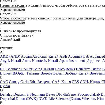
Совет 1/2:
Начните вводить нужный запрос, чтобы отфильтровать материа
Хорошо, спасибо
Совет 2/2:
Чтобы посмотреть весь список производителей для фильтрации, 
Хорошо, спасибо
Выберите производителя
Список по алфавиту
Английский
Русский
A
A&D (AND)
Abcam
ABclonal, Китай
ABE
Accumax Lab
Advanced 
Angel, Китай
Antos Nanotech, Китай
Apera Instruments
Applitech
A
B
BD
Beckman Coulter
Being, Китай
Bellco
Bemis
Bettersize
Bicasa
B
Bioneer
BiOptic, Тайвань
Bioreba
Biosan
BioSino, Китай
Biostream
C
CAC
Camag
Carlo Erba Reagents
CAS, Корея
CBS
CDH, Индия
C
Cytiva
D
Deltalab
Deutsch & Neumann
Devea
DFI
diaGene, Россия
diaLab
Di
Duperthal
Duran (DWK)
DWK Life Sciences (Duran, Wheaton, Kimb
E