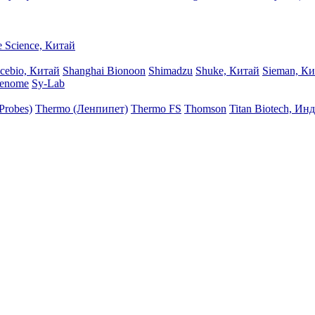
 Science, Китай
icebio, Китай
Shanghai Bionoon
Shimadzu
Shuke, Китай
Sieman, К
genome
Sy-Lab
Probes)
Thermo (Ленпипет)
Thermo FS
Thomson
Titan Biotech, Ин