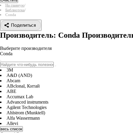
Очистить
На главную
/
Библиотека
/
Conda
Поделиться
Производитель: Conda
Производител
Выберите производителя
Conda
3M
A&D (AND)
Abcam
ABclonal, Китай
ABE
Accumax Lab
Advanced instruments
Agilent Technologies
Ahlstrom (Munktell)
Alfa Wassermann
Allevi
весь список