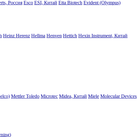
rts, Россия
Esco
ESI, Китай
Etta Biotech
Evident (Olympus)
h
Heinz Herenz
Hellma
Henven
Hettich
Hexin Instrument, Китай
elco)
Mettler Toledo
Microtec
Midea, Китай
Miele
Molecular Devices
rning)