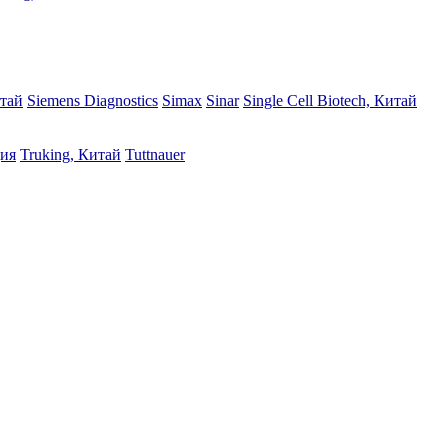
итай
Siemens Diagnostics
Simax
Sinar
Single Cell Biotech, Китай
дия
Truking, Китай
Tuttnauer