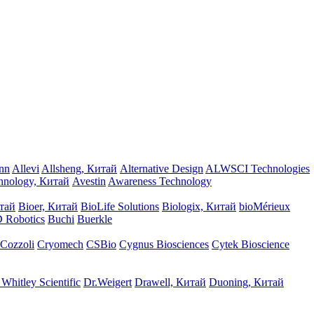
nn
Allevi
Allsheng, Китай
Alternative Design
ALWSCI Technologies
chnology, Китай
Avestin
Awareness Technology
итай
Bioer, Китай
BioLife Solutions
Biologix, Китай
bioMérieux
 Robotics
Buchi
Buerkle
Cozzoli
Cryomech
CSBio
Cygnus Biosciences
Cytek Bioscience
Whitley Scientific
Dr.Weigert
Drawell, Китай
Duoning, Китай