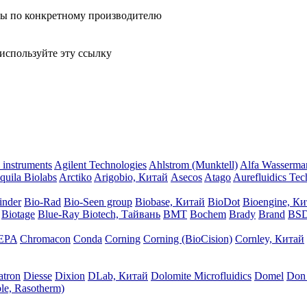
лы по конкретному производителю
используйте эту ссылку
instruments
Agilent Technologies
Ahlstrom (Munktell)
Alfa Wasserma
quila Biolabs
Arctiko
Arigobio, Китай
Asecos
Atago
Aurefluidics Te
inder
Bio-Rad
Bio-Seen group
Biobase, Китай
BioDot
Bioengine, К
Biotage
Blue-Ray Biotech, Тайвань
BMT
Bochem
Brady
Brand
BSD
EPA
Chromacon
Conda
Corning
Corning (BioCision)
Cornley, Китай
atron
Diesse
Dixion
DLab, Китай
Dolomite Microfluidics
Domel
Don 
le, Rasotherm)