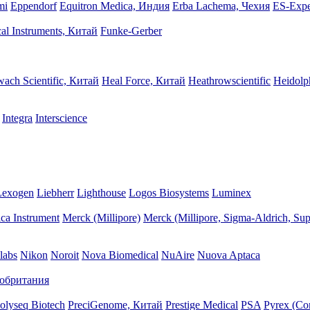
mi
Eppendorf
Equitron Medica, Индия
Erba Lachema, Чехия
ES-Expe
cal Instruments, Китай
Funke-Gerber
ach Scientific, Китай
Heal Force, Китай
Heathrowscientific
Heidolp
Integra
Interscience
Lexogen
Liebherr
Lighthouse
Logos Biosystems
Luminex
ca Instrument
Merck (Millipore)
Merck (Millipore, Sigma-Aldrich, Sup
labs
Nikon
Noroit
Nova Biomedical
NuAire
Nuova Aptaca
кобритания
olyseq Biotech
PreciGenome, Китай
Prestige Medical
PSA
Pyrex (Co