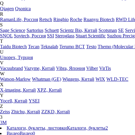
Q
Qiagen
Qsonica
R
RamanLife, Россия
Retsch
Ringbio
Roche
Ruanyu Biotech
RWD Life
S
Sage Science
Sartorius
Schuett
Scientz Bio, Китай
Scotsman
SE
Serv
SNOL
Sovtech, Россия
SSI
Steroglass
Stuart Scientific
Suzhou Preci
T
Taidu Biotech
Tecan
Teknalab
Terumo BCT
Testo
Themo (Molecular 
U
Unopex, Турция
V
Vacuubrand
Vazyme, Китай
Vibra, Япония
Vilber
VirTis
W
Watson-Marlow
Whatman (GE)
Wiggens, Китай
WIX
WLD-TEC
X
X-imaging, Китай
XPZ, Китай
Y
Yocell, Китай
YSEI
Z
Zeiss
Zhichu, Китай
ZZKD, Китай
3
3M
Каталоги, буклеты, листовки
Каталоги, буклеты
2
Видео
Видео
0