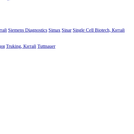
итай
Siemens Diagnostics
Simax
Sinar
Single Cell Biotech, Китай
дия
Truking, Китай
Tuttnauer