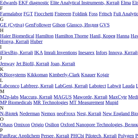
Edwards
EKF diagnostic
Elite Analytical Instruments, Китай
Elma
El
F
Farmalabor
FGT
Fiocchetti
Fistreem
Foldink
Foss
Fritsch
Fuli Analyti
G
GE (Cytiva)
GenFollower
Gilson
Glassco, Индия
GVS
H
Haier Biomedical
Hamilton
Hamilton Thorne
Hanil, Корея
Hanna
Haw
Honya, Китай
Huber
I
iElexBio, Китай
IKA
Imrali Inventions
Inesarex
Infors
Innova, Китай
J
Jenway
Jet Biofil, Китай
Joan, Китай
K
KBiosystems
Kikkoman
Kimberly-Clark
Knauer
Kojair
L
Labconco
Labfreez, Китай
LabGeni, Китай
Labotect
Labwit
Lauda
M
M2p-labs
Maccura, Китай
MAGUS
Maworde, Китай
MaxCyte
Medi
MP Biomedicals
MR Technologies
MT Measurement
Mupid
N
N-Biotek
Nederman
Nemox
neoFroxx
Nest, Китай
New England Bio
O
Ohaus
Omixon
Origio
Osilion
Oxford Nanopore Technologies, Вели
P
PanReac Applichem
Persee, Китай
PHCbi
Pilotech, Китай
Polygen
P