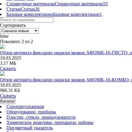
Справочные материалы
Справочные материалы
55
Статьи
Статьи
26
Базовые комплектации
Базовые комплектации
1
Сортировать
false
Показано: 2 из 2
Обзор автомата фиксации окраски мазков АФОМК-16-ГИСТО, инст
18.03.2025
3.17 МБ
Скачать
Обзор автомата фиксации окраски мазков АФОМК-16-КОМБО, инс
18.03.2025
986.31 КБ
Скачать
Каталог
Спецпредложения
Оборудование, приборы
Пластик, стекло, принадлежности
Химические реактивы, препараты, наборы
Предметный указатель