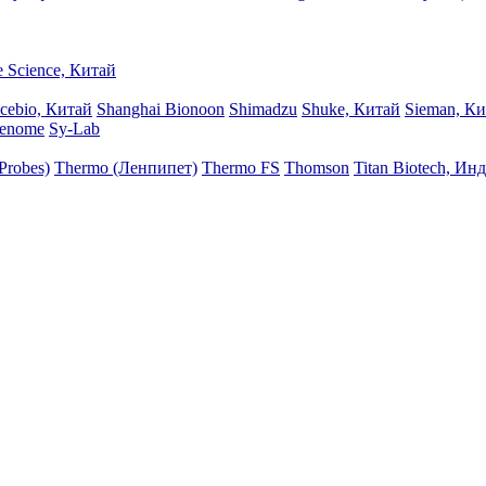
 Science, Китай
icebio, Китай
Shanghai Bionoon
Shimadzu
Shuke, Китай
Sieman, К
genome
Sy-Lab
Probes)
Thermo (Ленпипет)
Thermo FS
Thomson
Titan Biotech, Ин