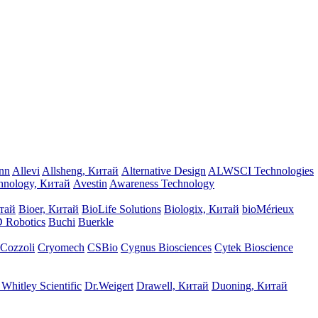
nn
Allevi
Allsheng, Китай
Alternative Design
ALWSCI Technologies
chnology, Китай
Avestin
Awareness Technology
итай
Bioer, Китай
BioLife Solutions
Biologix, Китай
bioMérieux
 Robotics
Buchi
Buerkle
Cozzoli
Cryomech
CSBio
Cygnus Biosciences
Cytek Bioscience
Whitley Scientific
Dr.Weigert
Drawell, Китай
Duoning, Китай