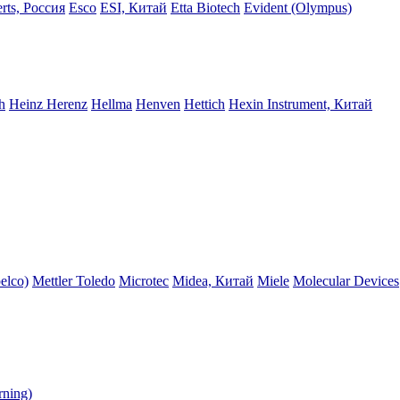
rts, Россия
Esco
ESI, Китай
Etta Biotech
Evident (Olympus)
h
Heinz Herenz
Hellma
Henven
Hettich
Hexin Instrument, Китай
elco)
Mettler Toledo
Microtec
Midea, Китай
Miele
Molecular Devices
rning)