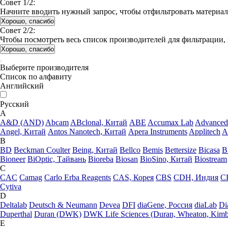
Совет 1/2:
Начните вводить нужный запрос, чтобы отфильтровать материа
Хорошо, спасибо
Совет 2/2:
Чтобы посмотреть весь список производителей для фильтрации, 
Хорошо, спасибо
Выберите производителя
Список по алфавиту
Английский
Русский
A
A&D (AND)
Abcam
ABclonal, Китай
ABE
Accumax Lab
Advanced 
Angel, Китай
Antos Nanotech, Китай
Apera Instruments
Applitech
A
B
BD
Beckman Coulter
Being, Китай
Bellco
Bemis
Bettersize
Bicasa
B
Bioneer
BiOptic, Тайвань
Bioreba
Biosan
BioSino, Китай
Biostream
C
CAC
Camag
Carlo Erba Reagents
CAS, Корея
CBS
CDH, Индия
C
Cytiva
D
Deltalab
Deutsch & Neumann
Devea
DFI
diaGene, Россия
diaLab
Di
Duperthal
Duran (DWK)
DWK Life Sciences (Duran, Wheaton, Kimb
E