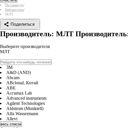
Очистить
На главную
/
Библиотека
/
МЛТ
Поделиться
Производитель: МЛТ
Производител
Выберите производителя
МЛТ
3M
A&D (AND)
Abcam
ABclonal, Китай
ABE
Accumax Lab
Advanced instruments
Agilent Technologies
Ahlstrom (Munktell)
Alfa Wassermann
Allevi
весь список