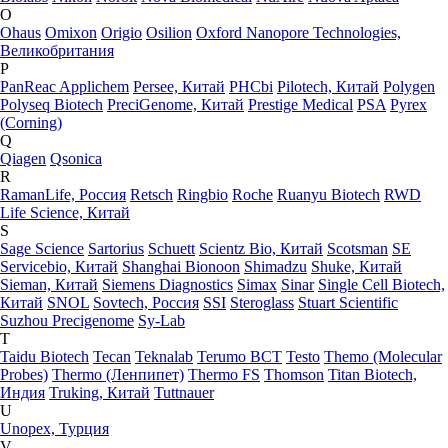
O
Ohaus
Omixon
Origio
Osilion
Oxford Nanopore Technologies,
Великобритания
P
PanReac Applichem
Persee, Китай
PHCbi
Pilotech, Китай
Polygen
Polyseq Biotech
PreciGenome, Китай
Prestige Medical
PSA
Pyrex
(Corning)
Q
Qiagen
Qsonica
R
RamanLife, Россия
Retsch
Ringbio
Roche
Ruanyu Biotech
RWD
Life Science, Китай
S
Sage Science
Sartorius
Schuett
Scientz Bio, Китай
Scotsman
SE
Servicebio, Китай
Shanghai Bionoon
Shimadzu
Shuke, Китай
Sieman, Китай
Siemens Diagnostics
Simax
Sinar
Single Cell Biotech,
Китай
SNOL
Sovtech, Россия
SSI
Steroglass
Stuart Scientific
Suzhou Precigenome
Sy-Lab
T
Taidu Biotech
Tecan
Teknalab
Terumo BCT
Testo
Themo (Molecular
Probes)
Thermo (Ленпипет)
Thermo FS
Thomson
Titan Biotech,
Индия
Truking, Китай
Tuttnauer
U
Unopex, Турция
V