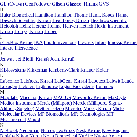
GE (Cytiva)
GenFollower
Gilson
Glassco, Индия
GVS
H
Haier Biomedical
Hamilton
Hamilton Thorne
Hanil, Корея
Hanna
Hawach Scientific, Китай
Heal Force, Китай
Heathrowscientific
Heidolph
Heinz Herenz
Hellma
Henven
Hettich
Hexin Instrument,
Китай
Honya, Китай
Huber
I
iElexBio, Китай
IKA
Imrali Inventions
Inesarex
Infors
Innova, Китай
Integra
Interscience
J
Jenway
Jet Biofil, Китай
Joan, Китай
K
KBiosystems
Kikkoman
Kimberly-Clark
Knauer
Kojair
L
Labconco
Labfreez, Китай
LabGeni, Китай
Labotect
Labwit
Lauda
Lexogen
Liebherr
Lighthouse
Logos Biosystems
Luminex
M
M2p-labs
Maccura, Китай
MAGUS
Maworde, Китай
MaxCyte
Medica Instrument
Merck (Millipore)
Merck (Millipore, Sigma-
Aldrich, Supelco)
Mettler Toledo
Microtec
Midea, Китай
Miele
Molecular Devices
MP Biomedicals
MR Technologies
MT
Measurement
Mupid
N
N-Biotek
Nederman
Nemox
neoFroxx
Nest, Китай
New England
Biolabs
Nikon
Noroit
Nova Biomedical
NuAire
Nuova Aptaca