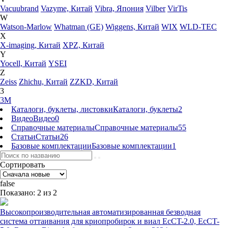
Vacuubrand
Vazyme, Китай
Vibra, Япония
Vilber
VirTis
W
Watson-Marlow
Whatman (GE)
Wiggens, Китай
WIX
WLD-TEC
X
X-imaging, Китай
XPZ, Китай
Y
Yocell, Китай
YSEI
Z
Zeiss
Zhichu, Китай
ZZKD, Китай
3
3M
Каталоги, буклеты, листовки
Каталоги, буклеты
2
Видео
Видео
0
Справочные материалы
Справочные материалы
55
Статьи
Статьи
26
Базовые комплектации
Базовые комплектации
1
Сортировать
false
Показано: 2 из 2
Высокопроизводительная автоматизированная безводная
система оттаивания для криопробирок и виал EcCT-2.0, EcCT-