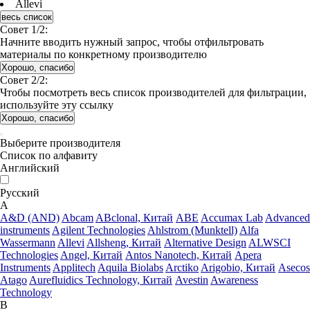
Allevi
весь список
Совет 1/2:
Начните вводить нужный запрос, чтобы отфильтровать
материалы по конкретному производителю
Хорошо, спасибо
Совет 2/2:
Чтобы посмотреть весь список производителей для фильтрации,
используйте эту ссылку
Хорошо, спасибо
Выберите производителя
Список по алфавиту
Английский
Русский
A
A&D (AND)
Abcam
ABclonal, Китай
ABE
Accumax Lab
Advanced
instruments
Agilent Technologies
Ahlstrom (Munktell)
Alfa
Wassermann
Allevi
Allsheng, Китай
Alternative Design
ALWSCI
Technologies
Angel, Китай
Antos Nanotech, Китай
Apera
Instruments
Applitech
Aquila Biolabs
Arctiko
Arigobio, Китай
Asecos
Atago
Aurefluidics Technology, Китай
Avestin
Awareness
Technology
B