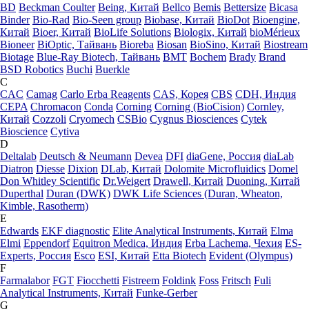
BD
Beckman Coulter
Being, Китай
Bellco
Bemis
Bettersize
Bicasa
Binder
Bio-Rad
Bio-Seen group
Biobase, Китай
BioDot
Bioengine,
Китай
Bioer, Китай
BioLife Solutions
Biologix, Китай
bioMérieux
Bioneer
BiOptic, Тайвань
Bioreba
Biosan
BioSino, Китай
Biostream
Biotage
Blue-Ray Biotech, Тайвань
BMT
Bochem
Brady
Brand
BSD Robotics
Buchi
Buerkle
C
CAC
Camag
Carlo Erba Reagents
CAS, Корея
CBS
CDH, Индия
CEPA
Chromacon
Conda
Corning
Corning (BioCision)
Cornley,
Китай
Cozzoli
Cryomech
CSBio
Cygnus Biosciences
Cytek
Bioscience
Cytiva
D
Deltalab
Deutsch & Neumann
Devea
DFI
diaGene, Россия
diaLab
Diatron
Diesse
Dixion
DLab, Китай
Dolomite Microfluidics
Domel
Don Whitley Scientific
Dr.Weigert
Drawell, Китай
Duoning, Китай
Duperthal
Duran (DWK)
DWK Life Sciences (Duran, Wheaton,
Kimble, Rasotherm)
E
Edwards
EKF diagnostic
Elite Analytical Instruments, Китай
Elma
Elmi
Eppendorf
Equitron Medica, Индия
Erba Lachema, Чехия
ES-
Experts, Россия
Esco
ESI, Китай
Etta Biotech
Evident (Olympus)
F
Farmalabor
FGT
Fiocchetti
Fistreem
Foldink
Foss
Fritsch
Fuli
Analytical Instruments, Китай
Funke-Gerber
G