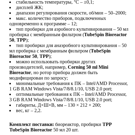
стабильность температуры, °C – ±0,1;
дисплей ЖК;
диапазон регулирования скорости, об/мин – 50–2000;
макс. количество приборов, подключенных
одновременно к программе – 12;
тип пробирки для аэробного культивирования – 50 мл
пробирка с мембранным фильтром (
TubeSpin Bioreactor
50
,
TPP
);
тип пробирки для анаэробного культивирования – 50
мл пробирка с мембранным фильтром (
TubeSpin
Bioreactor 50
,
TPP
);
можно использовать пробирки других
производителей, например,
Corning 50 ml Mini
Bioreactor
, но ротор прибора должен быть
модифицирован по запросу;
минимальные требования к ПК – Intel/AMD Processor,
1 GB RAM Windows Vista/7/8/8.1/10, USB 2.0 port;
оптимальные требования к ПК – Intel/AMD Processor,
3 GB RAM Windows Vista/7/8/8.1/10, USB 2.0 port;
габариты, Д×Ш×В, мм – 130 × 212 × 200;
вес, кг – 2,2.
Комплект поставки:
биореактор, пробирки
TPP
TubeSpin Bioreactor
50 мл 20 шт.