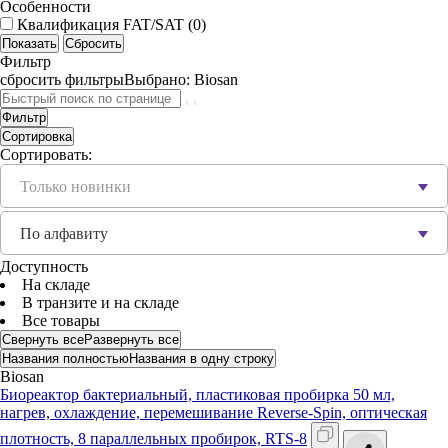
Особенности
Квалификация FAT/SAT (
0
)
Фильтр
сбросить фильтры
Выбрано:
Biosan
Фильтр
Сортировка
Сортировать:
Только новинки
По алфавиту
Доступность
На складе
В транзите и на складе
Все товары
Свернуть все
Развернуть все
Названия полностью
Названия в одну строку
Biosan
Биореактор бактериальный, пластиковая пробирка 50 мл,
нагрев, охлаждение, перемешивание Reverse-Spin, оптическая
плотность, 8 параллельных пробирок, RTS-8