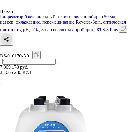
Biosan
Биореактор бактериальный, пластиковая пробирка 50 мл,
нагрев, охлаждение, перемешивание Reverse-Spin, оптическая
плотность, рН, рО₂, 8 параллельных пробирок, RTS-8 Plus
BS-010170-A01
7 369 178 руб.
38 665 286 KZT