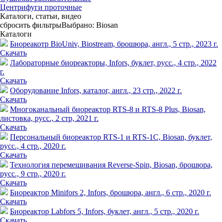
Центрифуги проточные
Каталоги, статьи, видео
сбросить фильтры
Выбрано:
Biosan
Каталоги
Биореакотр BioUniv, Biostream, брошюра, англ., 5 стр., 2023 г.
Скачать
Лабораторные биореакторы, Infors, буклет, русс., 4 стр., 2022
г.
Скачать
Оборудование Infors, каталог, англ., 23 стр., 2022 г.
Скачать
Многоканальный биореактор RTS-8 и RTS-8 Plus, Biosan,
листовка, русс., 2 стр, 2021 г.
Скачать
Персональный биореактор RTS-1 и RTS-1C, Biosan, буклет,
русс., 4 стр., 2020 г.
Скачать
Технология перемешивания Reverse-Spin, Biosan, брошюра,
русс., 9 стр., 2020 г.
Скачать
Биореактор Minifors 2, Infors, брошюра, англ., 6 стр., 2020 г.
Скачать
Биореактор Labfors 5, Infors, буклет, англ., 5 стр., 2020 г.
Скачать