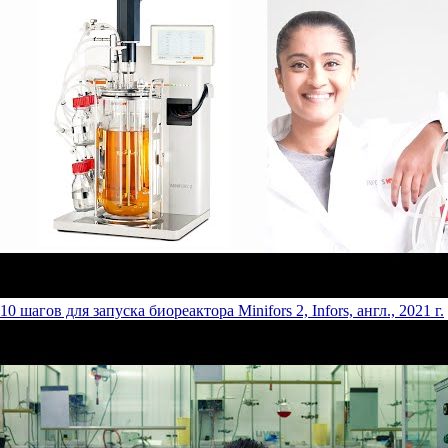
10 шагов для запуска биореактора Minifors 2, Infors, англ., 2021 г.