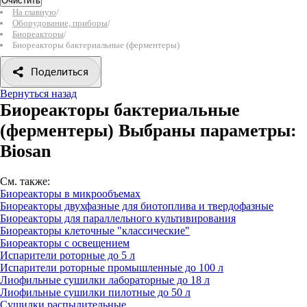
Очистить
На главную
/
Оборудование, приборы
/
Биореакторы
/
Биореакторы бактериальные (ферментеры)
Поделиться
Вернуться назад
Биореакторы бактериальные
(ферментеры)
Выбраны параметры:
Biosan
См. также:
Биореакторы в микрообъемах
Биореакторы двухфазные для биотоплива и твердофазные
Биореакторы для параллельного культивирования
Биореакторы клеточные "классические"
Биореакторы с освещением
Испарители роторные до 5 л
Испарители роторные промышленные до 100 л
Лиофильные сушилки лабораторные до 18 л
Лиофильные сушилки пилотные до 50 л
Сушилки распылительные