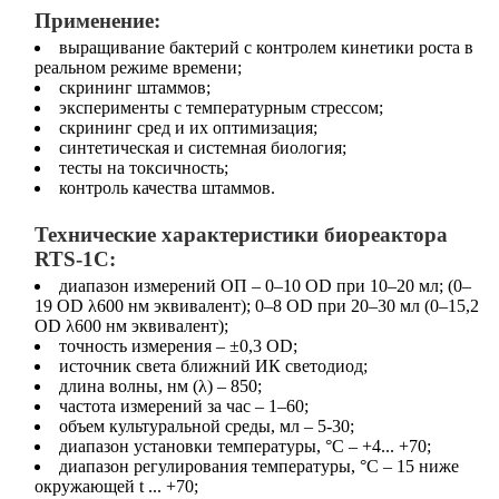
Применение:
выращивание бактерий с контролем кинетики роста в
реальном режиме времени;
скрининг штаммов;
эксперименты с температурным стрессом;
скрининг сред и их оптимизация;
синтетическая и системная биология;
тесты на токсичность;
контроль качества штаммов.
Технические характеристики биореактора
RTS-1C:
диапазон измерений ОП – 0–10 OD при 10–20 мл; (0–
19 OD λ600 нм эквивалент); 0–8 OD при 20–30 мл (0–15,2
OD λ600 нм эквивалент);
точность измерения – ±0,3 OD;
источник света ближний ИК светодиод;
длина волны, нм (λ) – 850;
частота измерений за час – 1–60;
объем культуральной среды, мл – 5-30;
диапазон установки температуры, °C – +4... +70;
диапазон регулирования температуры, °C – 15 ниже
окружающей t ... +70;