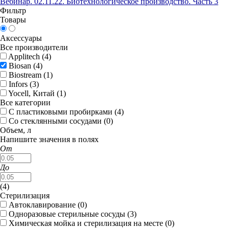
Вебинар. 02.11.22. Биотехнологическое производство. Часть 3
Фильтр
Товары
Аксессуары
Все производители
Applitech (
4
)
Biosan (
4
)
Biostream (
1
)
Infors (
3
)
Yocell, Китай (
1
)
Все категории
С пластиковыми пробирками (
4
)
Со стеклянными сосудами (
0
)
Объем, л
Напишите значения в полях
От
До
(
4
)
Стерилизация
Автоклавирование (
0
)
Одноразовые стерильные сосуды (
3
)
Химическая мойка и стерилизация на месте (
0
)