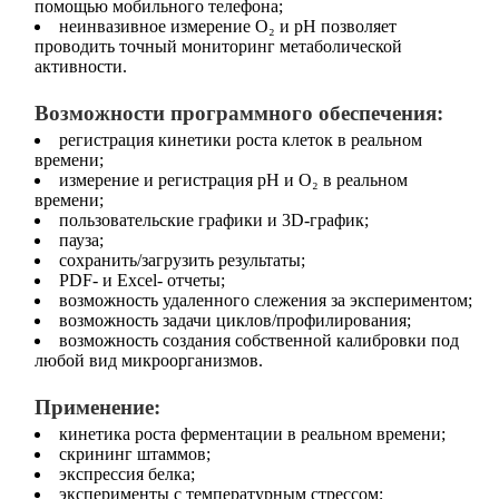
помощью мобильного телефона;
неинвазивное измерение O₂ и pH позволяет
проводить точный мониторинг метаболической
активности.
Возможности программного обеспечения:
регистрация кинетики роста клеток в реальном
времени;
измерение и регистрация pH и O₂ в реальном
времени;
пользовательские графики и 3D‐график;
пауза;
сохранить/загрузить результаты;
PDF- и Excel- отчеты;
возможность удаленного слежения за экспериментом;
возможность задачи циклов/профилирования;
возможность создания собственной калибровки под
любой вид микроорганизмов.
Применение:
кинетика роста ферментации в реальном времени;
скрининг штаммов;
экспрессия белка;
эксперименты с температурным стрессом;