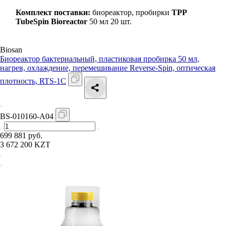
Комплект поставки:
биореактор, пробирки
TPP
TubeSpin Bioreactor
50 мл 20 шт.
Biosan
Биореактор бактериальный, пластиковая пробирка 50 мл,
нагрев, охлаждение, перемешивание Reverse-Spin, оптическая
плотность, RTS-1C
BS-010160-A04
699 881 руб.
3 672 200 KZT