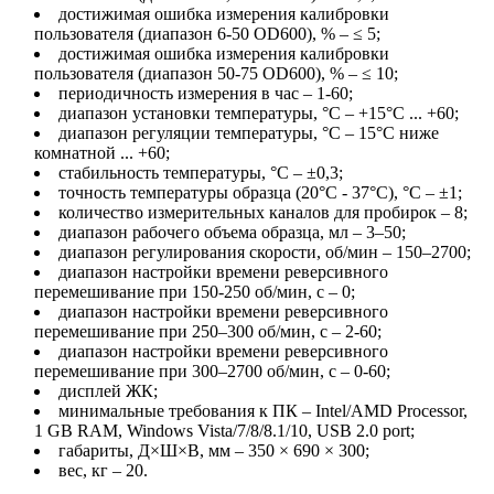
достижимая ошибка измерения калибровки
пользователя (диапазон 6-50 OD600), % – ≤ 5;
достижимая ошибка измерения калибровки
пользователя (диапазон 50-75 OD600), % – ≤ 10;
периодичность измерения в час – 1-60;
диапазон установки температуры, °C – +15°C ... +60;
диапазон регуляции температуры, °C – 15°C ниже
комнатной ... +60;
стабильность температуры, °C – ±0,3;
точность температуры образца (20°C - 37°C), °C – ±1;
количество измерительных каналов для пробирок – 8;
диапазон рабочего объема образца, мл – 3–50;
диапазон регулирования скорости, об/мин – 150–2700;
диапазон настройки времени реверсивного
перемешивание при 150-250 об/мин, с – 0;
диапазон настройки времени реверсивного
перемешивание при 250–300 об/мин, с – 2-60;
диапазон настройки времени реверсивного
перемешивание при 300–2700 об/мин, с – 0-60;
дисплей ЖК;
минимальные требования к ПК – Intel/AMD Processor,
1 GB RAM, Windows Vista/7/8/8.1/10, USB 2.0 port;
габариты, Д×Ш×В, мм – 350 × 690 × 300;
вес, кг – 20.