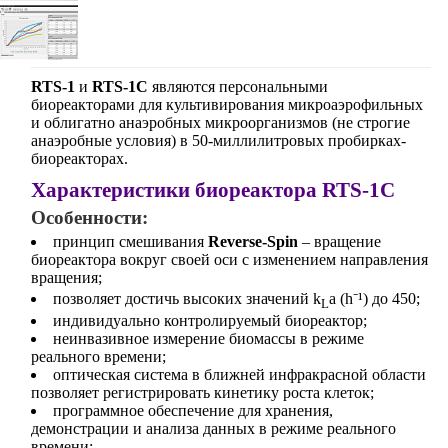
RTS-1
и
RTS-1C
являются персональными
биореакторами для культивирования микроаэрофильных
и облигатно анаэробных микроорганизмов (не строгие
анаэробные условия) в 50-миллилитровых пробирках-
биореакторах.
Характеристики биореактора RTS-1C
Особенности:
принцип смешивания
Reverse-Spin
– вращение
биореактора вокруг своей оси с изменением направления
вращения;
позволяет достичь высоких значений k
a (h⁻¹) до 450;
L
индивидуально контролируемый биореактор;
неинвазивное измерение биомассы в режиме
реального времени;
оптическая система в ближней инфракрасной области
позволяет регистрировать кинетику роста клеток;
программное обеспечение для хранения,
демонстрации и анализа данных в режиме реального
времени;