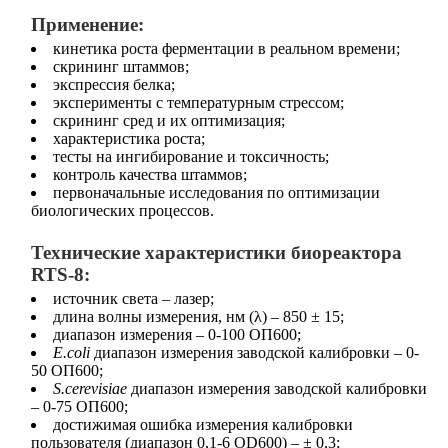
Применение:
кинетика роста ферментации в реальном времени;
скрининг штаммов;
экспрессия белка;
эксперименты с температурным стрессом;
скрининг сред и их оптимизация;
характеристика роста;
тесты на ингибирование и токсичность;
контроль качества штаммов;
первоначальные исследования по оптимизации
биологических процессов.
Технические характеристики биореактора
RTS-8:
источник света – лазер;
длина волны измерения, нм (λ) – 850 ± 15;
диапазон измерения – 0-100 ОП600;
E.coli
диапазон измерения заводской калибровки – 0-
50 ОП600;
S.cerevisiae
диапазон измерения заводской калибровки
– 0-75 ОП600;
достижимая ошибка измерения калибровки
пользователя (диапазон 0,1-6 OD600) – ± 0,3;