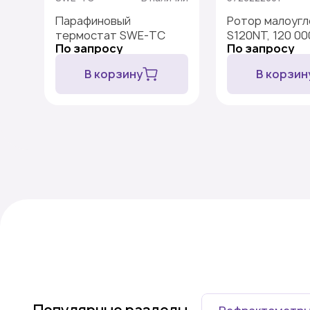
Парафиновый
Ротор малоугл
термостат SWE-TC
S120NT, 120 00
По запросу
По запросу
586000 ×g, 8×2
В корзину
В корзин