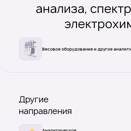
анализа, спект
плас
электрохим
Весовое оборудование и другое аналит
Другие
направления
Аналитическое