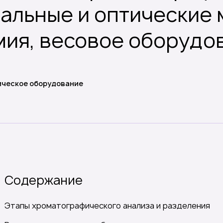
ральные и оптические 
тик, стекло
препараты, наборы
ия, весовое оборудов
ическое оборудование
Содержание
Этапы хроматографического анализа и разделения