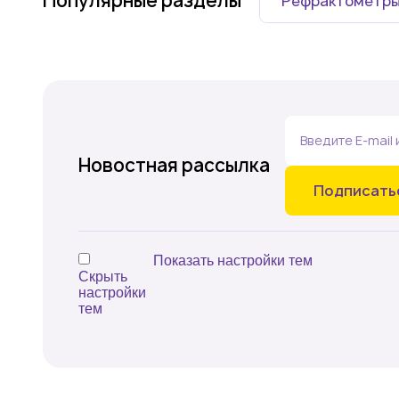
Популярные разделы
Рефрактометр
Введите E-mail 
событий компа
Новостная рассылка
Подписать
Показать настройки тем
Скрыть
настройки
тем
Аналитика в сельском хозяйстве и пищевой про
Аналитическая химия (в т.ч. спектральные, хром
Белковый и клеточный анализ
Биотехнология
Геномика (молекулярная генетика, ПЦР, цифрова