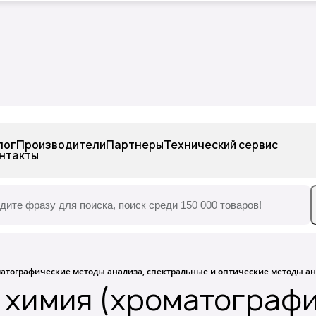
одные материалы,
Химические реакти
тик, стекло
препараты, наборы
лог
Производители
Партнеры
Технический сервис
нтакты
атографические методы анализа, спектральные и оптические методы анал
 химия (хроматограф
одные материалы,
Химические реакти