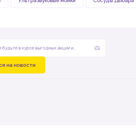
ы
Ультразвуковые мойки
Сосуды Дьюара
и будьте в курсе выгодных акций и
нии
ся на новости
мышленности
атографические методы анализа, электрохимическое и вес
я ПЦР, капиллярное секвенирование, NGS)