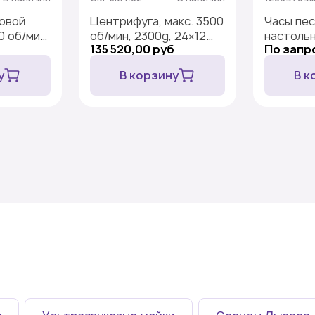
овой
Центрифуга, макс. 3500
Часы пе
0 об/мин,
об/мин, 2300g, 24×12
настольн
135 520,00 руб
По запр
 мл
мл, ротор 6М.02,
ЧПН-5, 1 
СМ-6МТ
у
В корзину
В к