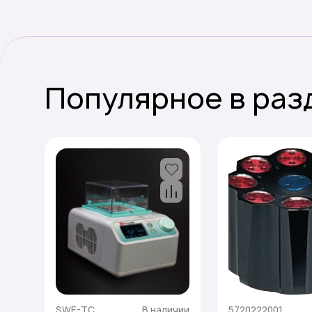
Популярное в раз
SWE-TC
В наличии
5720222001