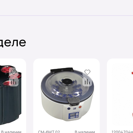
Мы свяжемся с вами в течение
15 минут
деле
Буду ждать
В наличии
CM-6MT.02
В наличии
12004704