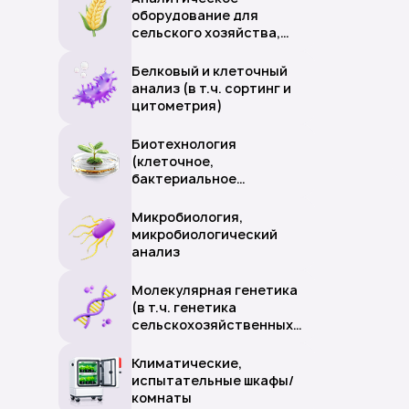
оборудование для
сельского хозяйства,
пищевой
промышленности
Белковый и клеточный
анализ (в т.ч. сортинг и
цитометрия)
Биотехнология
(клеточное,
бактериальное
культивирование)
Микробиология,
микробиологический
анализ
Молекулярная генетика
(в т.ч. генетика
сельскохозяйственных
животных и растений)
Климатические,
испытательные шкафы/
комнаты