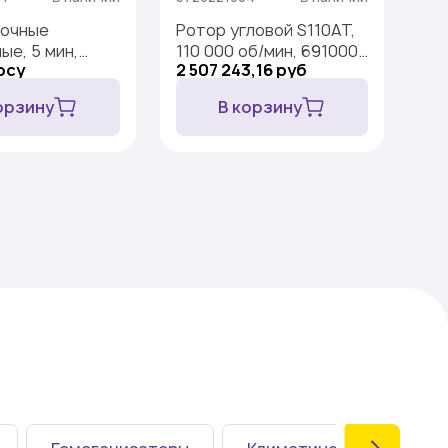
сочные
Ротор угловой S110AT,
Ро
ые, 5 мин,
110 000 об/мин, 691000
S1
осу
2 507 243,16 руб
По
шт.
×g, 8×5 мл
75
орзину
В корзину