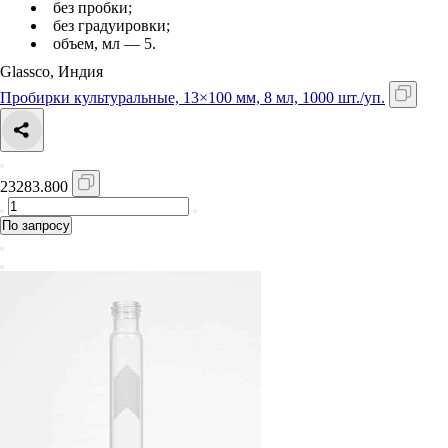
без пробки;
без градуировки;
объем, мл — 5.
Glassco, Индия
Пробирки культуральные, 13×100 мм, 8 мл, 1000 шт./уп.
23283.800
По запросу