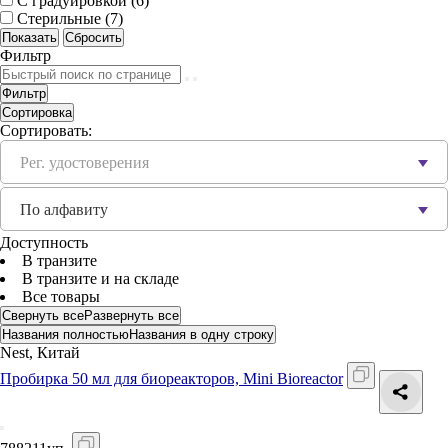
С градуировкой (
6
)
Стерильные (
7
)
Фильтр
Фильтр
Сортировка
Сортировать:
Рег. удостоверения
По алфавиту
Доступность
В транзите
В транзите и на складе
Все товары
Свернуть все
Развернуть все
Названия полностью
Названия в одну строку
Nest, Китай
Пробирка 50 мл для биореакторов, Mini Bioreactor