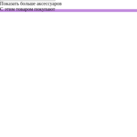
Показать больше аксессуаров
С этим товаром покупают
4500012
Нет в наличии
Автоматическая пипетка 0,5-10 мкл, Digital, микронаконечник
По запросу