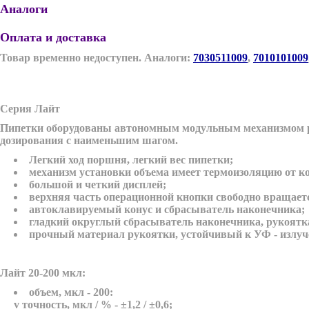
Аналоги
Оплата и доставка
Товар временно недоступен. Аналоги:
7030511009
,
7010101009
Серия Лайт
Пипетки оборудованы автономным модульным механизмом ре
дозирования с наименьшим шагом.
Легкий ход поршня, легкий вес пипетки;
механизм установки объема имеет термоизоляцию от к
большой и четкий дисплей;
верхняя часть операционной кнопки свободно вращаетс
автоклавируемый конус и сбрасыватель наконечника;
гладкий округлый сбрасыватель наконечника, рукоятк
прочный материал рукоятки, устойчивый к УФ - излуч
Лайт 20-200 мкл
:
объем, мкл - 200:
v
точность, мкл / % - ±1,2 / ±0,6;