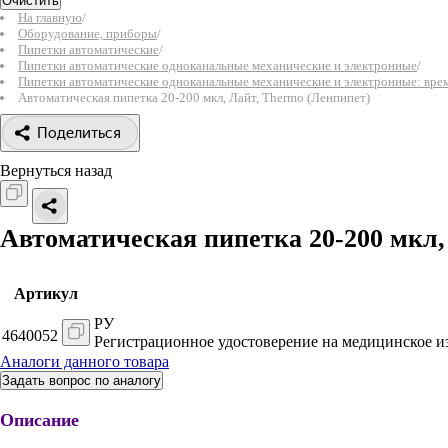
Очистить
На главную
/
Оборудование, приборы
/
Пипетки автоматические
/
Пипетки автоматические одноканальные механические и электронные
/
Пипетки автоматические одноканальные механические и электронные: вр
Автоматическая пипетка 20-200 мкл, Лайт, Thermo (Ленпипет)
Поделиться
Вернуться назад
Автоматическая пипетка 20-200 мкл
Артикул
РУ
4640052
Регистрационное удостоверение на медицинское и
Аналоги данного товара
Задать вопрос по аналогу
Описание