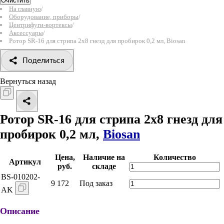
Очистить
На главную
/
Оборудование, приборы
/
Центрифуги-вортексы
/
Аксессуары
/
Ротор SR-16 для стрипа 2х8 гнезд для пробирок 0,2 мл, Biosan
Поделиться
Вернуться назад
Ротор SR-16 для стрипа 2х8 гнезд для
пробирок 0,2 мл,
Biosan
Цена,
Наличие на
Количество
Артикул
руб.
складе
BS-010202-
9 172
Под заказ
AK
Описание