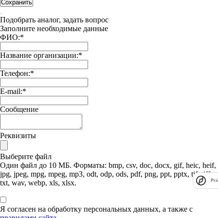
Сохранить
Подобрать аналог, задать вопрос
Заполните необходимые данные
ФИО:
*
Название организации:
*
Телефон:
*
E-mail:
*
Сообщение
Реквизиты
Выберите файл
Один файл до 10 МБ. Форматы: bmp, csv, doc, docx, gif, heic, heif,
jpg, jpeg, mpg, mpeg, mp3, odt, odp, ods, pdf, png, ppt, pptx, tif, tiff,
Pri
txt, wav, webp, xls, xlsx.
Я согласен на обработку персональных данных, а также с
правилами сайта