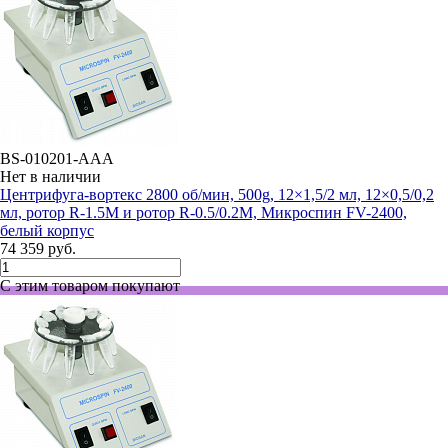
BS-010201-AAA
Нет в наличии
Центрифуга-вортекс 2800 об/мин, 500g, 12×1,5/2 мл, 12×0,5/0,2
мл, ротор R-1.5M и ротор R-0.5/0.2M, Микроспин FV-2400,
белый корпус
74 359 руб.
С этим товаром покупают