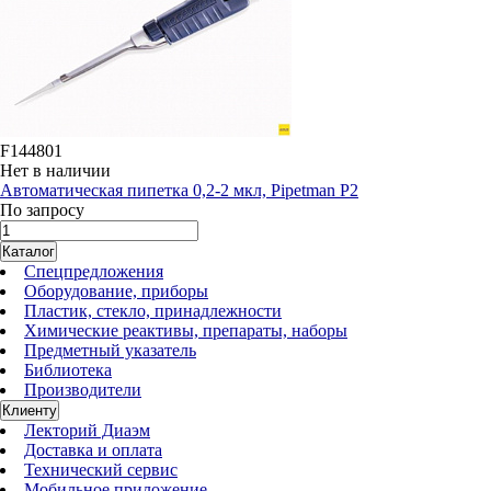
F144801
Нет в наличии
Автоматическая пипетка 0,2-2 мкл, Pipetman P2
По запросу
Каталог
Спецпредложения
Оборудование, приборы
Пластик, стекло, принадлежности
Химические реактивы, препараты, наборы
Предметный указатель
Библиотека
Производители
Клиенту
Лекторий Диаэм
Доставка и оплата
Технический сервис
Мобильное приложение