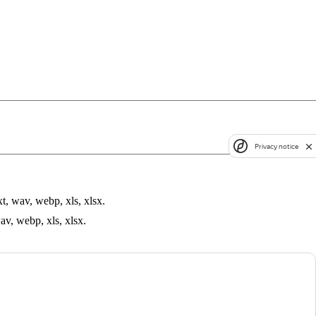
Privacy notice
t, wav, webp, xls, xlsx.
av, webp, xls, xlsx.