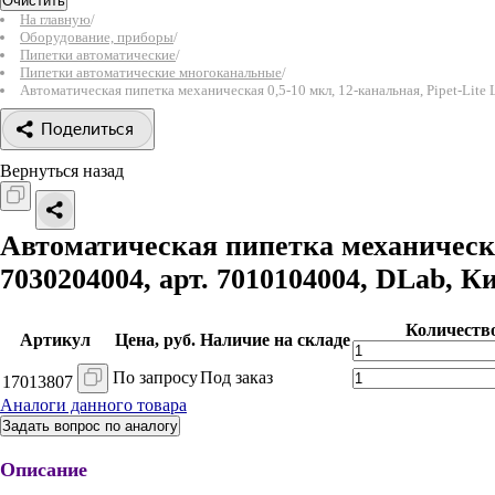
Очистить
На главную
/
Оборудование, приборы
/
Пипетки автоматические
/
Пипетки автоматические многоканальные
/
Автоматическая пипетка механическая 0,5-10 мкл, 12-канальная, Pipet-Lite 
Поделиться
Вернуться назад
Автоматическая пипетка механическа
7030204004, арт. 7010104004, DLab, К
Количеств
Артикул
Цена, руб.
Наличие на складе
По запросу
Под заказ
17013807
Аналоги данного товара
Задать вопрос по аналогу
Описание