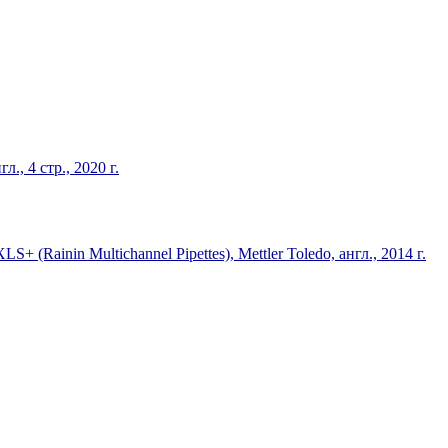
, 4 стр., 2020 г.
(Rainin Multichannel Pipettes), Mettler Toledo, англ., 2014 г.