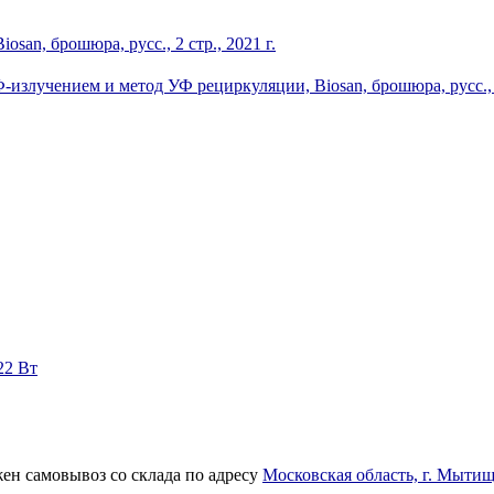
an, брошюра, русс., 2 стр., 2021 г.
злучением и метод УФ рециркуляции, Biosan, брошюра, русс., 9 
22 Вт
ен самовывоз со склада по адресу
Московская область, г. Мытищ