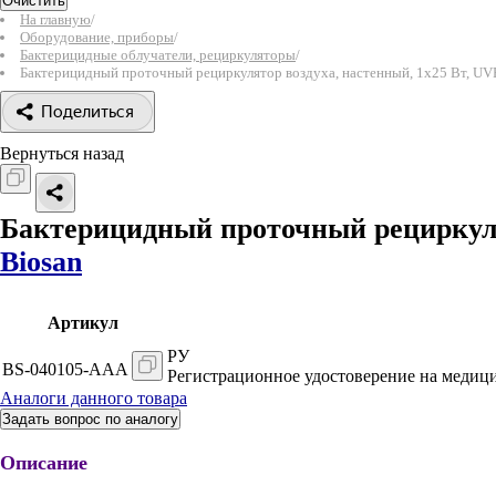
Очистить
На главную
/
Оборудование, приборы
/
Бактерицидные облучатели, рециркуляторы
/
Бактерицидный проточный рециркулятор воздуха, настенный, 1х25 Вт, UV
Поделиться
Вернуться назад
Бактерицидный проточный рециркуля
Biosan
Артикул
РУ
BS-040105-AAA
Регистрационное удостоверение на медици
Аналоги данного товара
Задать вопрос по аналогу
Описание