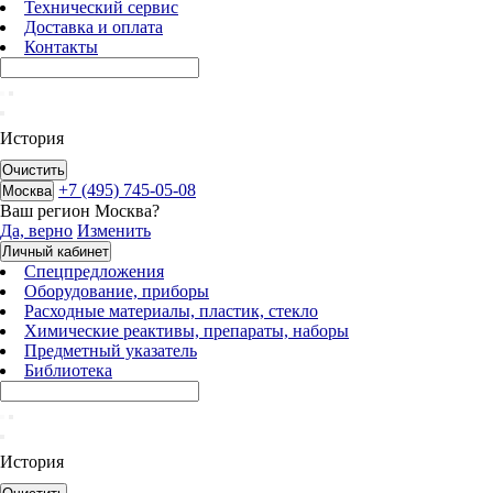
Технический сервис
Доставка и оплата
Контакты
История
Очистить
+7 (495) 745-05-08
Москва
Ваш регион
Москва
?
Да, верно
Изменить
Личный кабинет
Спецпредложения
Оборудование, приборы
Расходные материалы, пластик, стекло
Химические реактивы, препараты, наборы
Предметный указатель
Библиотека
История