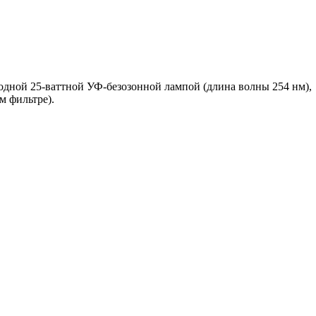
дной 25-ваттной УФ-безозонной лампой (длина волны 254 нм),
м фильтре).