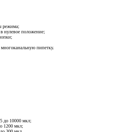
ы режима;
 в нулевое положение;
нопки;
 многоканальную пипетку.
5 до 10000 мкл;
о 1200 мкл;
до 300 мкл.