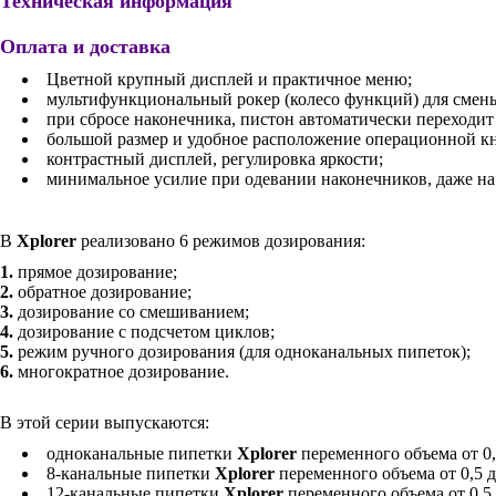
Техническая информация
Оплата и доставка
Цветной крупный дисплей и практичное меню;
мультифункциональный рокер (колесо функций) для смен
при сбросе наконечника, пистон автоматически переходит
большой размер и удобное расположение операционной к
контрастный дисплей, регулировка яркости;
минимальное усилие при одевании наконечников, даже на
В
Xplorer
реализовано 6 режимов дозирования:
1.
прямое дозирование;
2.
обратное дозирование;
3.
дозирование со смешиванием;
4.
дозирование с подсчетом циклов;
5.
режим ручного дозирования (для одноканальных пипеток);
6.
многократное дозирование.
В этой серии выпускаются:
одноканальные пипетки
Xplorer
переменного объема от 0,
8-канальные пипетки
Xplorer
переменного объема от 0,5 д
12-канальные пипетки
Xplorer
переменного объема от 0,5 