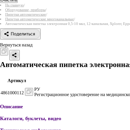
Очистить
На главную
/
Оборудование, приборы
/
Пипетки автоматические
/
Пипетки автоматические многоканальные
/
Автоматическая пипетка электронная 0,5-10 мкл, 12-канальная, Xplorer, Epp
Поделиться
Вернуться назад
Автоматическая пипетка электронная 
Артикул
РУ
4861000112
Регистрационное удостоверение на медицинско
Описание
Каталоги, буклеты, видео