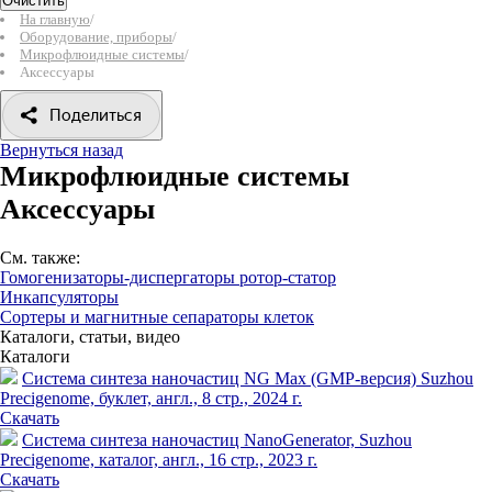
Очистить
На главную
/
Оборудование, приборы
/
Микрофлюидные системы
/
Аксессуары
Поделиться
Вернуться назад
Микрофлюидные системы
Аксессуары
См. также:
Гомогенизаторы-диспергаторы ротор-статор
Инкапсуляторы
Сортеры и магнитные сепараторы клеток
Каталоги, статьи, видео
Каталоги
Система синтеза наночастиц NG Max (GMP-версия) Suzhou
Precigenome, буклет, англ., 8 стр., 2024 г.
Скачать
Система синтеза наночастиц NanoGenerator, Suzhou
Precigenome, каталог, англ., 16 стр., 2023 г.
Скачать