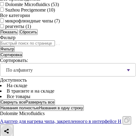
Dolomite Microfluidics (
53
)
Suzhou Precigenome (
10
)
Все категории
микрофлюидные чипы (
7
)
реагенты (
1
)
Фильтр
Фильтр
Сортировка
Сортировать:
По алфавиту
Доступность
На складе
В транзите и на складе
Все товары
Свернуть все
Развернуть все
Названия полностью
Названия в одну строку
Dolomite Microfluidics
Адаптер для нагрева чипа, закрепленного в интерфейсе H