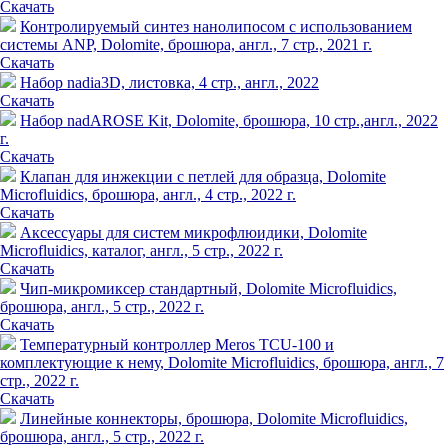
Скачать
Контролируемый синтез нанолипосом с использованием
системы ANP, Dolomite, брошюра, англ., 7 стр., 2021 г.
Скачать
Набор nadia3D, листовка, 4 стр., англ., 2022
Скачать
Набор nadAROSE Kit, Dolomite, брошюра, 10 стр.,англ., 2022
г.
Скачать
Клапан для инжекции с петлей для образца, Dolomite
Microfluidics, брошюра, англ., 4 стр., 2022 г.
Скачать
Аксессуары для систем микрофлюидики, Dolomite
Microfluidics, каталог, англ., 5 стр., 2022 г.
Скачать
Чип-микромиксер стандартный, Dolomite Microfluidics,
брошюра, англ., 5 стр., 2022 г.
Скачать
Температурный контроллер Meros TCU-100 и
комплектующие к нему, Dolomite Microfluidics, брошюра, англ., 7
стр., 2022 г.
Скачать
Линейные коннекторы, брошюра, Dolomite Microfluidics,
брошюра, англ., 5 стр., 2022 г.