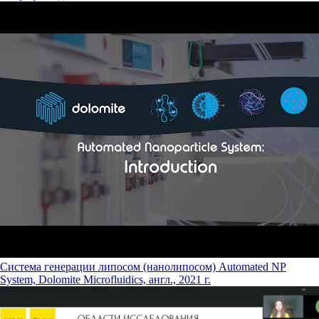
Система генерации липосом (нанолипосом) Automated NP
System, Dolomite Microfluidics, англ., 2021 г.