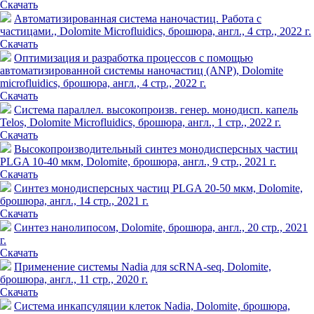
Скачать
Автоматизированная система наночастиц. Работа с
частицами., Dolomite Microfluidics, брошюра, англ., 4 стр., 2022 г.
Скачать
Оптимизация и разработка процессов с помощью
автоматизированной системы наночастиц (ANP), Dolomite
microfluidics, брошюра, англ., 4 стр., 2022 г.
Скачать
Система параллел. высокопроизв. генер. монодисп. капель
Telos, Dolomite Microfluidics, брошюра, англ., 1 стр., 2022 г.
Скачать
Высокопроизводительный синтез монодисперсных частиц
PLGA 10-40 мкм, Dolomite, брошюра, англ., 9 стр., 2021 г.
Скачать
Синтез монодисперсных частиц PLGA 20-50 мкм, Dolomite,
брошюра, англ., 14 стр., 2021 г.
Скачать
Синтез нанолипосом, Dolomite, брошюра, англ., 20 стр., 2021
г.
Скачать
Применение системы Nadia для scRNA-seq, Dolomite,
брошюра, англ., 11 стр., 2020 г.
Скачать
Система инкапсуляции клеток Nadia, Dolomite, брошюра,