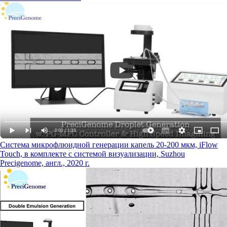
Система микрофлюидной генерации капель 20-200 мкм, iFlow
Touch, в комплекте с системой визуализации, Suzhou
Precigenome, англ., 2020 г.