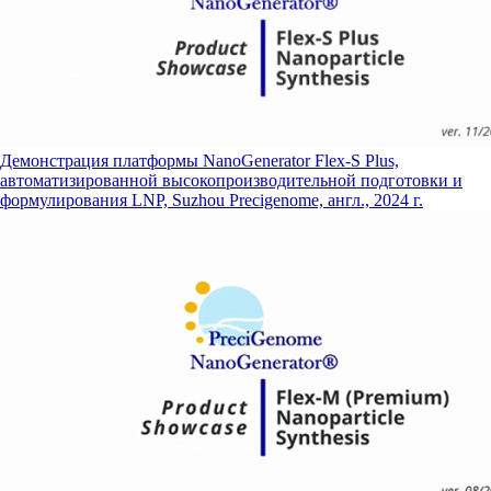
Демонстрация платформы NanoGenerator Flex-S Plus,
автоматизированной высокопроизводительной подготовки и
формулирования LNP, Suzhou Precigenome, англ., 2024 г.