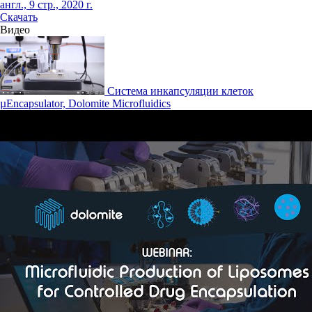
англ., 9 стр., 2020 г.
Скачать
Видео
Система инкапсуляции клеток
µEncapsulator, Dolomite Microfluidics