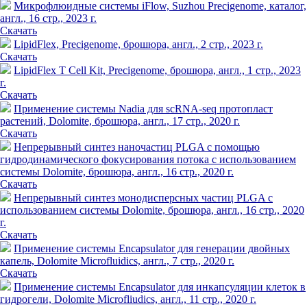
Микрофлюидные системы iFlow, Suzhou Precigenome, каталог,
англ., 16 стр., 2023 г.
Скачать
LipidFlex, Precigenome, брошюра, англ., 2 стр., 2023 г.
Скачать
LipidFlex T Cell Kit, Precigenome, брошюра, англ., 1 стр., 2023
г.
Скачать
Применение системы Nadia для scRNA-seq протопласт
растений, Dolomite, брошюра, англ., 17 стр., 2020 г.
Скачать
Непрерывный синтез наночастиц PLGA с помощью
гидродинамического фокусирования потока с использованием
системы Dolomite, брошюра, англ., 16 стр., 2020 г.
Скачать
Непрерывный синтез монодисперсных частиц PLGA с
использованием системы Dolomite, брошюра, англ., 16 стр., 2020
г.
Скачать
Применение системы Encapsulator для генерации двойных
капель, Dolomite Microfluidics, англ., 7 стр., 2020 г.
Скачать
Применение системы Encapsulator для инкапсуляции клеток в
гидрогели, Dolomite Microfliudics, англ., 11 стр., 2020 г.