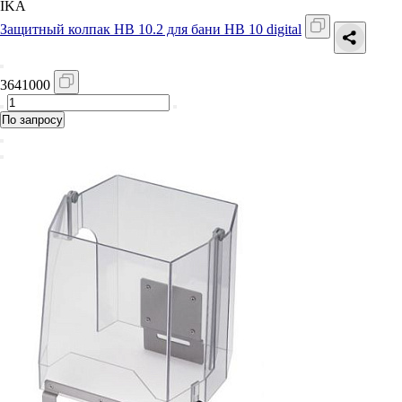
IKA
Защитный колпак HB 10.2 для бани HB 10 digital
3641000
По запросу