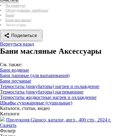
Очистить
На главную
/
Оборудование, приборы
/
Бани
/
Бани масляные
/
Аксессуары
Поделиться
Вернуться назад
Бани масляные Аксессуары
См. также:
Бани водяные
Бани паровые (для выпаривания)
Бани песчаные
Термостаты (инкубаторы) нагрев и охлаждение
Термостаты (инкубаторы) нагревающие
Термостаты жидкостные нагрев и охлаждение
Шкафы сухожаровые (сушильные)
Каталоги, статьи, видео
Каталоги
Продукция Glassco, каталог, англ., 400 стр., 2024 г.
Скачать
Фильтр