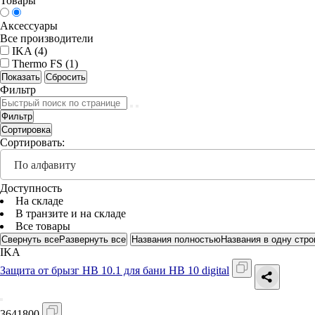
Товары
Аксессуары
Все производители
IKA (
4
)
Thermo FS (
1
)
Фильтр
Фильтр
Сортировка
Сортировать:
По алфавиту
Доступность
На складе
В транзите и на складе
Все товары
Свернуть все
Развернуть все
Названия полностью
Названия в одну стро
IKA
Защита от брызг HB 10.1 для бани HB 10 digital
3641800