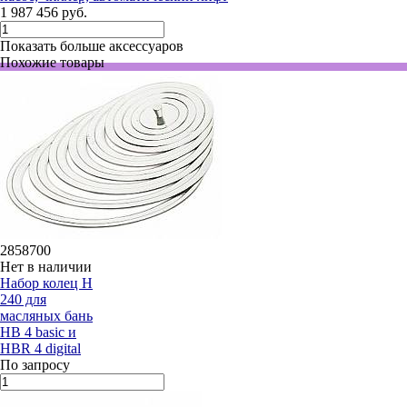
1 987 456 руб.
Показать больше аксессуаров
Похожие товары
2858700
Нет в наличии
Набор колец H
240 для
масляных бань
HB 4 basic и
HBR 4 digital
По запросу