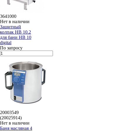
3641000
Нет в наличии
Защитный
колпак HB 10.2
для бани HB 10
digital
По запросу
20003549
(20025914)
Нет в наличии
Баня масляная 4