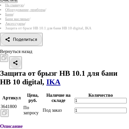
Очистить
На главную
/
Оборудование, приборы
/
Бани
/
Бани масляные
/
Аксессуары
/
Защита от брызг HB 10.1 для бани HB 10 digital, IKA
Поделиться
Вернуться назад
Защита от брызг HB 10.1 для бани
HB 10 digital,
IKA
Цена,
Наличие на
Количество
Артикул
руб.
складе
3641800
По
Под заказ
запросу
Описание