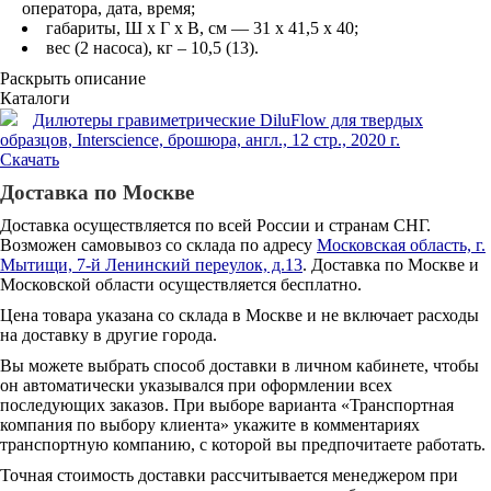
оператора, дата, время;
габариты, Ш х Г х В, см — 31 х 41,5 х 40;
вес (2 насоса), кг – 10,5 (13).
Раскрыть описание
Каталоги
Дилютеры гравиметрические DiluFlow для твердых
образцов, Interscience, брошюра, англ., 12 стр., 2020 г.
Скачать
Доставка по Москве
Доставка осуществляется по всей России и странам СНГ.
Возможен самовывоз со склада по адресу
Московская область, г.
Мытищи, 7-й Ленинский переулок, д.13
. Доставка по Москве и
Московской области осуществляется бесплатно.
Цена товара указана со склада в Москве и не включает расходы
на доставку в другие города.
Вы можете выбрать способ доставки в личном кабинете, чтобы
он автоматически указывался при оформлении всех
последующих заказов. При выборе варианта «Транспортная
компания по выбору клиента» укажите в комментариях
транспортную компанию, с которой вы предпочитаете работать.
Точная стоимость доставки рассчитывается менеджером при