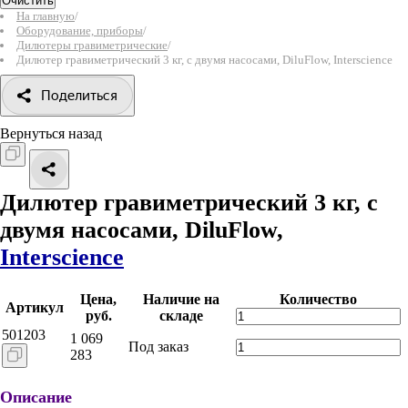
Очистить
На главную
/
Оборудование, приборы
/
Дилютеры гравиметрические
/
Дилютeр гравиметрический 3 кг, с двумя насосами, DiluFlow, Interscience
Поделиться
Вернуться назад
Дилютeр гравиметрический 3 кг, с
двумя насосами, DiluFlow,
Interscience
Цена,
Наличие на
Количество
Артикул
руб.
складе
501203
1 069
Под заказ
283
Описание