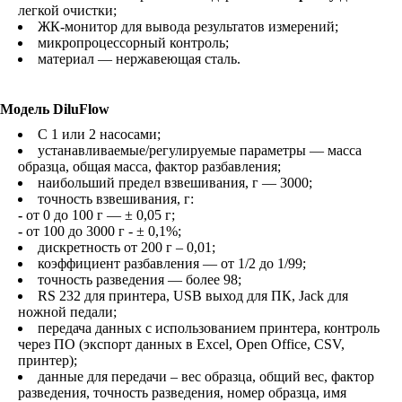
легкой очистки;
ЖК-монитор для вывода результатов измерений;
микропроцессорный контроль;
материал — нержавеющая сталь.
Модель DiluFlow
С 1 или 2 насосами;
устанавливаемые/регулируемые параметры — масса
образца, общая масса, фактор разбавления;
наибольший предел взвешивания, г — 3000;
точность взвешивания, г:
-
от 0 до 100 г — ± 0,05 г;
-
от 100 до 3000 г - ± 0,1%;
дискретность от 200 г – 0,01;
коэффициент разбавления — от 1/2 до 1/99;
точность разведения — более 98;
RS 232 для принтера, USB выход для ПК, Jack для
ножной педали;
передача данных с использованием принтера, контроль
через ПО (экспорт данных в Excel, Open Office, CSV,
принтер);
данные для передачи – вес образца, общий вес, фактор
разведения, точность разведения, номер образца, имя