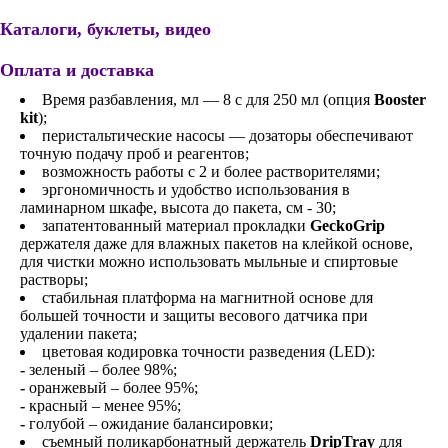
Каталоги, буклеты, видео
Оплата и доставка
Время разбавления, мл — 8 с для 250 мл (опция
Booster
kit
);
перистальтические насосы — дозаторы обеспечивают
точную подачу проб и реагентов;
возможность работы с 2 и более растворителями;
эргономичность и удобство использования в
ламинарном шкафе, высота до пакета, см - 30;
запатентованный материал прокладки
GeckoGrip
держателя даже для влажных пакетов на клейкой основе,
для чистки можно использовать мыльные и спиртовые
растворы;
стабильная платформа на магнитной основе для
большей точности и защиты весового датчика при
удалении пакета;
цветовая кодировка точности разведения (LED):
-
зеленый – более 98%;
-
оранжевый – более 95%;
-
красный – менее 95%;
-
голубой – ожидание балансировки;
съемный поликарбонатный держатель
DripTray
для