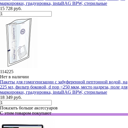
маркировки, градуировка, instaBAG BPW, стерильные
15 728 руб.
114225
Нет в наличии
Пакеты для гомогенизации с забуференной пептонной водой, на
225 мл, фильтр боковой, d пор <250 мкм, место надреза, поле для
маркировки, градуировка, instaBAG BPW, стерильные
18 349 руб.
Показать больше аксессуаров
С этим товаром покупают