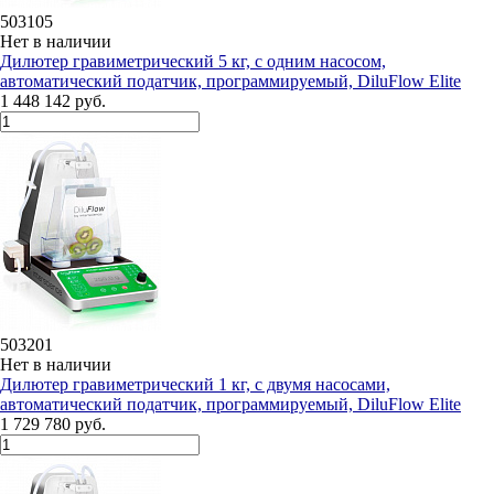
503105
Нет в наличии
Дилютeр гравиметрический 5 кг, с одним насосом,
автоматический податчик, программируемый, DiluFlow Elite
1 448 142 руб.
503201
Нет в наличии
Дилютeр гравиметрический 1 кг, с двумя насосами,
автоматический податчик, программируемый, DiluFlow Elite
1 729 780 руб.