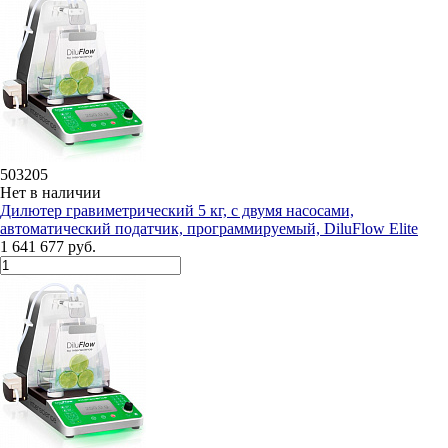
503205
Нет в наличии
Дилютeр гравиметрический 5 кг, с двумя насосами,
автоматический податчик, программируемый, DiluFlow Elite
1 641 677 руб.