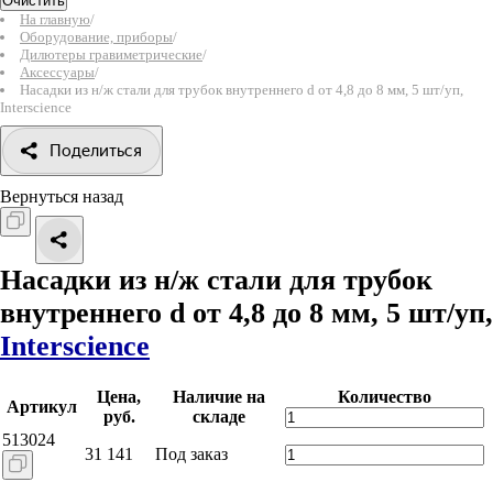
Очистить
На главную
/
Оборудование, приборы
/
Дилютеры гравиметрические
/
Аксессуары
/
Насадки из н/ж стали для трубок внутреннего d oт 4,8 до 8 мм, 5 шт/уп,
Interscience
Поделиться
Вернуться назад
Насадки из н/ж стали для трубок
внутреннего d oт 4,8 до 8 мм, 5 шт/уп,
Interscience
Цена,
Наличие на
Количество
Артикул
руб.
складе
513024
31 141
Под заказ