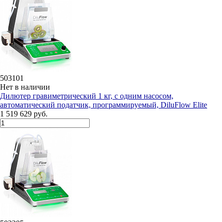
503101
Нет в наличии
Дилютeр гравиметрический 1 кг, с одним насосом,
автоматический податчик, программируемый, DiluFlow Elite
1 519 629 руб.