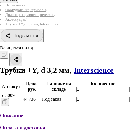
Очистить
На главную
/
Оборудование, приборы
/
Дилютеры гравиметрические
/
Аксессуары
/
Трубки +Y, d 3,2 мм, Interscience
Поделиться
Вернуться назад
Трубки +Y, d 3,2 мм,
Interscience
Цена,
Наличие на
Количество
Артикул
руб.
складе
513009
44 736
Под заказ
Описание
Оплата и доставка