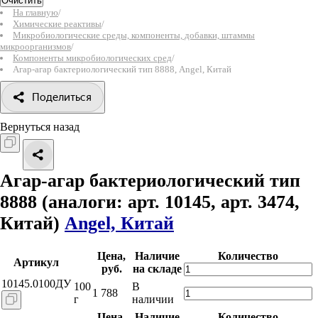
Очистить
На главную
/
Химические реактивы
/
Микробиологические среды, компоненты, добавки, штаммы
микроорганизмов
/
Компоненты микробиологических сред
/
Агар-агар бактериологический тип 8888, Angel, Китай
Поделиться
Вернуться назад
Агар-агар бактериологический тип
8888
(аналоги: арт. 10145, арт. 3474,
Китай)
Angel, Китай
Цена,
Наличие
Количество
Артикул
руб.
на складе
10145.0100ДУ
100
В
1 788
г
наличии
Цена,
Наличие
Количество