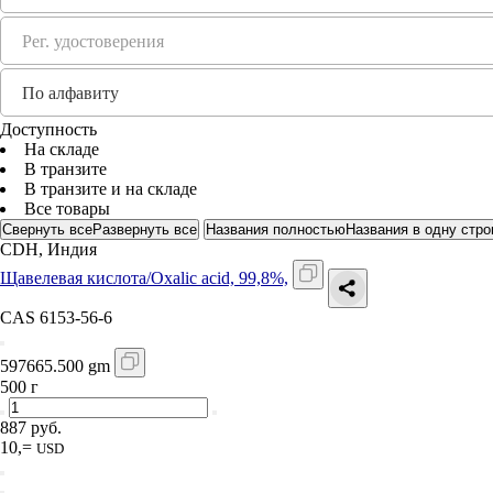
Рег. удостоверения
По алфавиту
Доступность
На складе
В транзите
В транзите и на складе
Все товары
Свернуть все
Развернуть все
Названия полностью
Названия в одну стро
CDH, Индия
Щавелевая кислота/Oxalic acid, 99,8%,
CAS 6153-56-6
597665.500 gm
500 г
887 руб.
10,=
USD