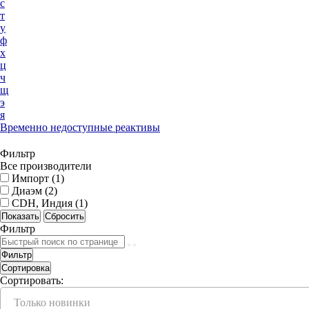
с
т
у
ф
х
ц
ч
щ
э
я
Временно недоступные реактивы
Фильтр
Все производители
Импорт (
1
)
Диаэм (
2
)
CDH, Индия (
1
)
Фильтр
Фильтр
Сортировка
Сортировать:
Только новинки