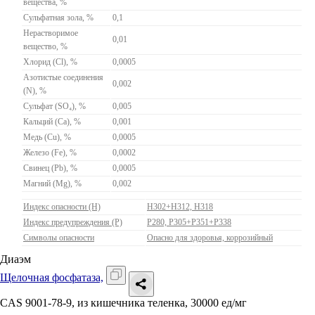
вещества, %
Сульфатная зола, %
0,1
Нерастворимое
0,01
вещество, %
Хлорид (Cl), %
0,0005
Азотистые соединения
0,002
(N), %
Сульфат (SO₄), %
0,005
Кальций (Ca), %
0,001
Медь (Cu), %
0,0005
Железо (Fe), %
0,0002
Свинец (Pb), %
0,0005
Магний (Mg), %
0,002
Индекс опасности (H)
H302+H312, H318
Индекс предупреждения (P)
P280, P305+P351+P338
Символы опасности
Опасно для здоровья, коррозийный
Диаэм
Щелочная фосфатаза,
CAS 9001-78-9
,
из кишечника теленка, 30000 ед/мг