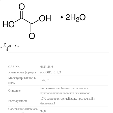
CAS-No.
6153-56-6
Химическая формула
(COOH)₂ ·2H₂O
Молекулярный вес, г/
126,07
моль
Бесцветные или белые кристаллы или
Описание
кристаллический порошок без высолов
10% раствор в горячей воде: прозрачный и
Растворимость
бесцветный
Содержание основного
99,8