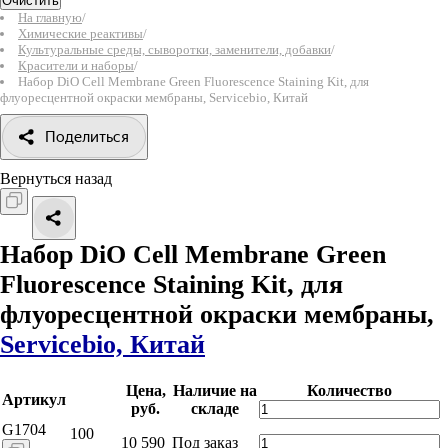
Очистить
На главную
/
Химические реактивы
/
Культуральные среды, сыворотки, заменители, добавки
/
Красители и наборы
/
Набор DiO Cell Membrane Green Fluorescence Staining Kit, для
флуоресцентной окраски мембраны, Servicebio, Китай
Поделиться
Вернуться назад
Набор DiO Cell Membrane Green
Fluorescence Staining Kit, для
флуоресцентной окраски мембраны,
Servicebio, Китай
Цена,
Наличие на
Количество
Артикул
руб.
складе
G1704
100
10 590
Под заказ