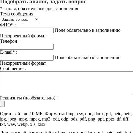
Подобрать аналог, задать вопрос
*
- поля, обязательные для заполнения
Тема сообщения :
ФИО
*
:
Поле обязательно к заполнению
Некорректный формат
Телефон :
E-mail
*
:
Поле обязательно к заполнению
Некорректный формат
Сообщение :
Реквизиты (необязательно) :
Один файл до 10 МБ. Форматы: bmp, csv, doc, docx, gif, heic, heif,
jpg, jpeg, mpg, mpeg, mp3, odt, odp, ods, pdf, png, ppt, pptx, tif, tiff,
txt, wav, webp, xls, xlsx.
Допустимый формат файла: bmp, csv, doc, docx, gif, heic, heif, jpg,