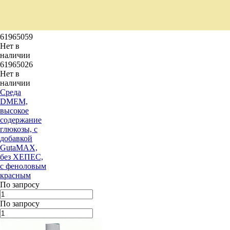
61965059
Нет в
наличии
61965026
Нет в
наличии
Среда
DMEM,
высокое
содержание
глюкозы, с
добавкой
GutaMAX,
без ХЕПЕС,
с феноловым
красным
По запросу
По запросу