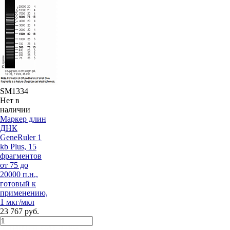
SM1334
Нет в
наличии
Маркер длин
ДНК
GeneRuler 1
kb Plus, 15
фрагментов
от 75 до
20000 п.н.,
готовый к
применению,
1 мкг/мкл
23 767 руб.