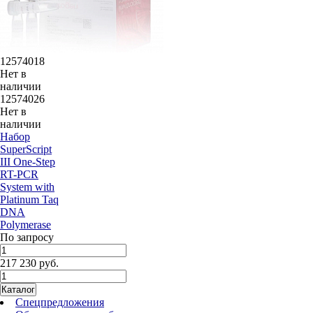
12574018
Нет в
наличии
12574026
Нет в
наличии
Набор
SuperScript
III One-Step
RT-PCR
System with
Platinum Taq
DNA
Polymerase
По запросу
217 230 руб.
Каталог
Спецпредложения