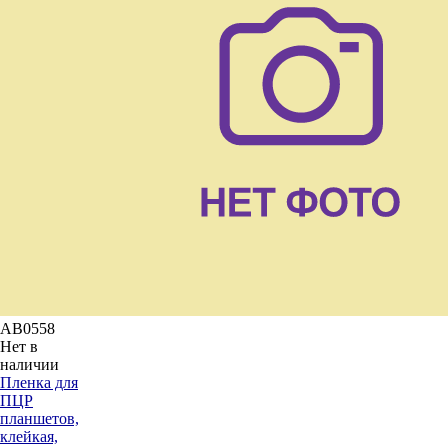
AB0558
Нет в
наличии
Пленка для
ПЦР
планшетов,
клейкая,