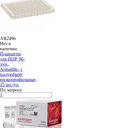
AB2496
Нет в
наличии
Планшеты
для ПЦР, 96-
лун.,
Armadillo, с
полуюбкой,
низкопрофильные,
25 шт./уп.
По запросу