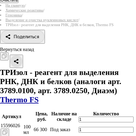
Очистить
На главную
/
Химические реактивы
/
Геномика
/
Выделение и очистка нуклеиновых кислот
/
ТРИзол - реагент для выделения РНК, ДНК и белков, Thermo FS
Поделиться
Вернуться назад
ТРИзол - реагент для выделения
РНК, ДНК и белков
(аналоги арт.
3789.0100, арт. 3789.0250, Диаэм)
Thermo FS
Цена,
Наличие на
Количество
Артикул
руб.
складе
15596026
100
66 300
Под заказ
мл