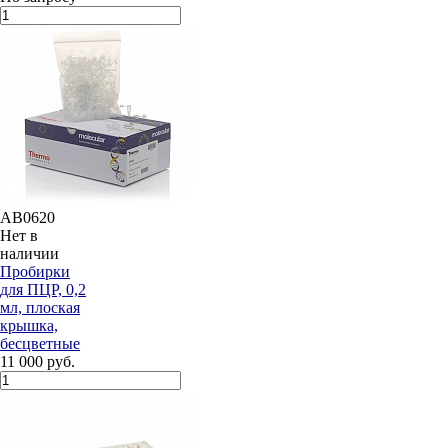
AB0620
Нет в
наличии
Пробирки
для ПЦР, 0,2
мл, плоская
крышка,
бесцветные
11 000 руб.