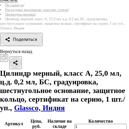
Очистить
На главную
/
Расходные материалы, пластик, стекло
/
Цилиндры мерные
/
Цилиндр мерный, класс А, 25,0 мл, ц.д. 0,2 мл, БС, градуировка,
шестиугольное основание, защитное кольцо, сертификат на серию, 1 шт./уп.,
Glassco, Индия
Поделиться
Вернуться назад
Цилиндр мерный, класс А, 25,0 мл,
ц.д. 0,2 мл, БС, градуировка,
шестиугольное основание, защитное
кольцо, сертификат на серию, 1 шт./
уп.,
Glassco, Индия
Цена,
Наличие на
Количество
Артикул
руб.
складе