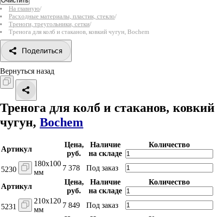
Очистить
На главную
/
Расходные материалы, пластик, стекло
/
Треноги, треугольники, сетки
/
Тренога для колб и стаканов, ковкий чугун, Bochem
Поделиться
Вернуться назад
Тренога для колб и стаканов, ковкий
чугун,
Bochem
Цена,
Наличие
Количество
Артикул
руб.
на складе
180х100
7 378
Под заказ
5230
мм
Цена,
Наличие
Количество
Артикул
руб.
на складе
210х120
7 849
Под заказ
5231
мм