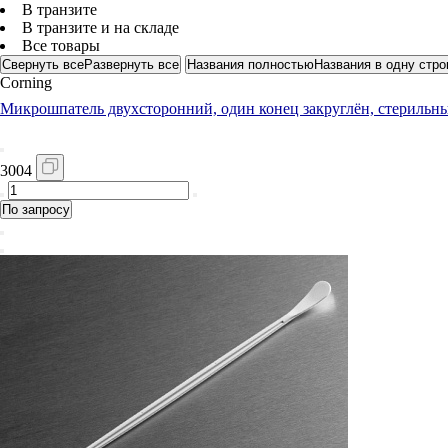
В транзите
В транзите и на складе
Все товары
Свернуть все
Развернуть все
Названия полностью
Названия в одну стро
Corning
Микрошпатель двухсторонний, один конец закруглён, стерильный,
3004
По запросу