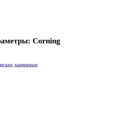
раметры:
Corning
ческие, карманные