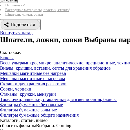
Очистить
На главную
/
Расходные материалы, пластик, стекло
/
Шпатели, ложки, совки
Поделиться
Вернуться назад
Шпатели, ложки, совки
Выбраны па
См. также:
Бюксы
Весы ультрамикро, микро, аналитические, прецизионные, техни
Виалы, крышки, вставки, септы для хранения образцов
Мешалки магнитные без нагрева
Мешалки магнитные с нагревом
Склянки для хранения реактивов
Совки, черпаки
Стаканы, кружки, мензурки
Тарелочки, чашечки, стаканчики для взвешивания, бюксы
Фильтры бумажные беззольные
Фильтры бумажные зольные
Фильтры бумажные общего назначения
Каталоги, статьи, видео
сбросить фильтры
Выбрано:
Corning