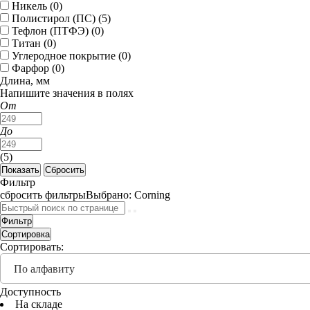
Никель (
0
)
Полистирол (ПС) (
5
)
Тефлон (ПТФЭ) (
0
)
Титан (
0
)
Углеродное покрытие (
0
)
Фарфор (
0
)
Длина, мм
Напишите значения в полях
От
До
(
5
)
Фильтр
сбросить фильтры
Выбрано:
Corning
Фильтр
Сортировка
Сортировать:
По алфавиту
Доступность
На складе