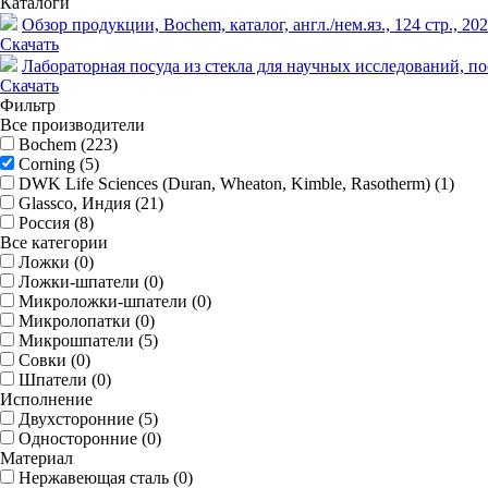
Каталоги
Обзор продукции, Bochem, каталог, англ./нем.яз., 124 стр., 202
Скачать
Лабораторная посуда из стекла для научных исследований, посу
Скачать
Фильтр
Все производители
Bochem (
223
)
Corning (
5
)
DWK Life Sciences (Duran, Wheaton, Kimble, Rasotherm) (
1
)
Glassco, Индия (
21
)
Россия (
8
)
Все категории
Ложки (
0
)
Ложки-шпатели (
0
)
Микроложки-шпатели (
0
)
Микролопатки (
0
)
Микрошпатели (
5
)
Совки (
0
)
Шпатели (
0
)
Исполнение
Двухсторонние (
5
)
Односторонние (
0
)
Материал
Нержавеющая сталь (
0
)