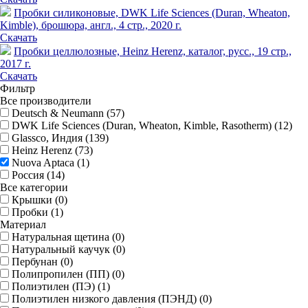
Пробки силиконовые, DWK Life Sciences (Duran, Wheaton,
Kimble), брошюра, англ., 4 стр., 2020 г.
Скачать
Пробки целлюлозные, Heinz Herenz, каталог, русс., 19 стр.,
2017 г.
Скачать
Фильтр
Все производители
Deutsch & Neumann (
57
)
DWK Life Sciences (Duran, Wheaton, Kimble, Rasotherm) (
12
)
Glassco, Индия (
139
)
Heinz Herenz (
73
)
Nuova Aptaca (
1
)
Россия (
14
)
Все категории
Крышки (
0
)
Пробки (
1
)
Материал
Натуральная щетина (
0
)
Натуральный каучук (
0
)
Пербунан (
0
)
Полипропилен (ПП) (
0
)
Полиэтилен (ПЭ) (
1
)
Полиэтилен низкого давления (ПЭНД) (
0
)