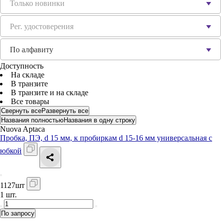
Только новинки
Рег. удостоверения
По алфавиту
Доступность
На складе
В транзите
В транзите и на складе
Все товары
Свернуть все
Развернуть все
Названия полностью
Названия в одну строку
Nuova Aptaca
Пробка, ПЭ, d 15 мм, к пробиркам d 15-16 мм универсальная с
юбкой
1127шт
1 шт.
По запросу