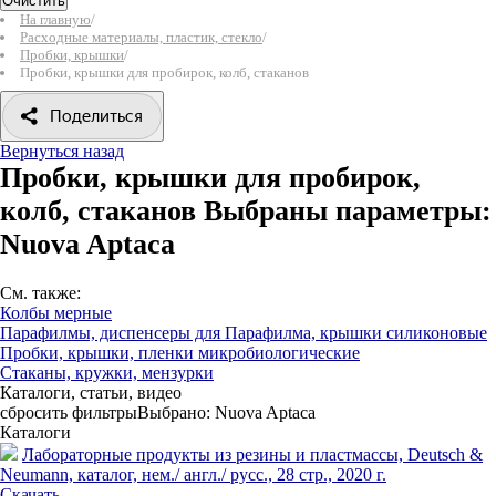
Очистить
На главную
/
Расходные материалы, пластик, стекло
/
Пробки, крышки
/
Пробки, крышки для пробирок, колб, стаканов
Поделиться
Вернуться назад
Пробки, крышки для пробирок,
колб, стаканов
Выбраны параметры:
Nuova Aptaca
См. также:
Колбы мерные
Парафилмы, диспенсеры для Парафилма, крышки силиконовые
Пробки, крышки, пленки микробиологические
Стаканы, кружки, мензурки
Каталоги, статьи, видео
сбросить фильтры
Выбрано:
Nuova Aptaca
Каталоги
Лабораторные продукты из резины и пластмассы, Deutsch &
Neumann, каталог, нем./ англ./ русс., 28 стр., 2020 г.
Скачать