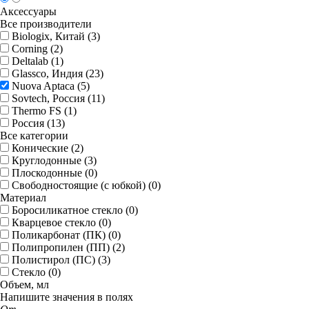
Аксессуары
Все производители
Biologix, Китай (
3
)
Corning (
2
)
Deltalab (
1
)
Glassco, Индия (
23
)
Nuova Aptaca (
5
)
Sovtech, Россия (
11
)
Thermo FS (
1
)
Россия (
13
)
Все категории
Конические (
2
)
Круглодонные (
3
)
Плоскодонные (
0
)
Свободностоящие (с юбкой) (
0
)
Материал
Боросиликатное стекло (
0
)
Кварцевое стекло (
0
)
Поликарбонат (ПК) (
0
)
Полипропилен (ПП) (
2
)
Полистирол (ПС) (
3
)
Стекло (
0
)
Объем, мл
Напишите значения в полях