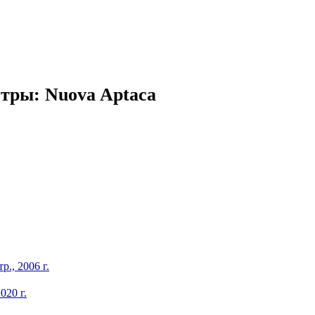
етры:
Nuova Aptaca
р., 2006 г.
020 г.