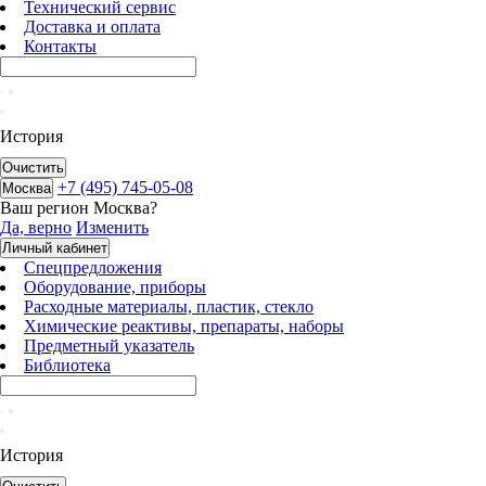
Технический сервис
Доставка и оплата
Контакты
История
Очистить
+7 (495) 745-05-08
Москва
Ваш регион
Москва
?
Да, верно
Изменить
Личный кабинет
Спецпредложения
Оборудование, приборы
Расходные материалы, пластик, стекло
Химические реактивы, препараты, наборы
Предметный указатель
Библиотека
История