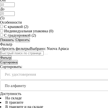
От
До
(
5
)
Особенности
С крышкой (
2
)
Индивидуальная упаковка (
0
)
С градуировкой (
2
)
Фильтр
сбросить фильтры
Выбрано:
Nuova Aptaca
Фильтр
Сортировка
Сортировать:
Рег. удостоверения
По алфавиту
Доступность
На складе
В транзите
В транзите и на складе