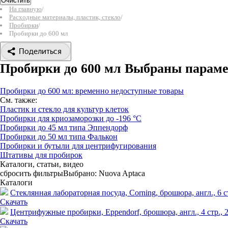
Очистить
На главную
/
Расходные материалы, пластик, стекло
/
Пробирки
/
Пробирки до 600 мл
Поделиться
Пробирки до 600 мл
Выбраны парам
Пробирки до 600 мл: временно недоступные товары
См. также:
Пластик и стекло для культур клеток
Пробирки для криозаморозки до -196 °С
Пробирки до 45 мл типа Эппендорф
Пробирки до 50 мл типа Фалькон
Пробирки и бутыли для центрифугирования
Штативы для пробирок
Каталоги, статьи, видео
сбросить фильтры
Выбрано:
Nuova Aptaca
Каталоги
Стеклянная лабораторная посуда, Corning, брошюра, англ., 6 ст
Скачать
Центрифужные пробирки, Eppendorf, брошюра, англ., 4 стр., 2
Скачать