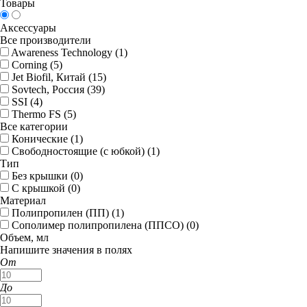
Товары
Аксессуары
Все производители
Awareness Technology (
1
)
Corning (
5
)
Jet Biofil, Китай (
15
)
Sovtech, Россия (
39
)
SSI (
4
)
Thermo FS (
5
)
Все категории
Конические (
1
)
Свободностоящие (с юбкой) (
1
)
Тип
Без крышки (
0
)
С крышкой (
0
)
Материал
Полипропилен (ПП) (
1
)
Сополимер полипропилена (ППСО) (
0
)
Объем, мл
Напишите значения в полях
От
До