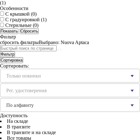
(
1
)
Особенности
С крышкой (
0
)
С градуировкой (
1
)
Стерильные (
0
)
Фильтр
сбросить фильтры
Выбрано:
Nuova Aptaca
Фильтр
Сортировка
Сортировать:
Только новинки
Рег. удостоверения
По алфавиту
Доступность
На складе
В транзите
В транзите и на складе
Все товары