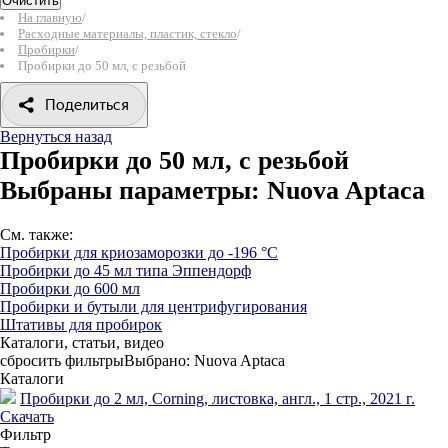
Очистить
На главную
/
Расходные материалы, пластик, стекло
/
Пробирки
/
Пробирки до 50 мл, с резьбой
Поделиться
Вернуться назад
Пробирки до 50 мл, с резьбой
Выбраны параметры:
Nuova Aptaca
См. также:
Пробирки для криозаморозки до -196 °С
Пробирки до 45 мл типа Эппендорф
Пробирки до 600 мл
Пробирки и бутыли для центрифугирования
Штативы для пробирок
Каталоги, статьи, видео
сбросить фильтры
Выбрано:
Nuova Aptaca
Каталоги
Пробирки до 2 мл, Corning, листовка, англ., 1 стр., 2021 г.
Скачать
Фильтр