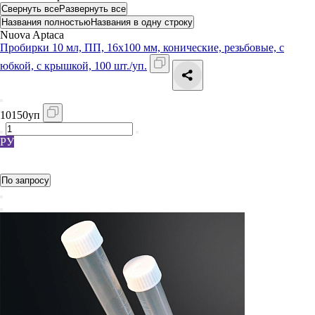
Свернуть все
Развернуть все
Названия полностью
Названия в одну строку
Nuova Aptaca
Пробирки 10 мл, ПП, 16х100 мм, конические, резьбовые, с
юбкой, с крышкой, 100 шт./уп.
10150уп
РУ
Регистрационное удостоверение на медицинское изделие
Росздравнадзора
По запросу