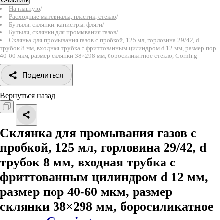
Очистить
На главную
/
Расходные материалы, пластик, стекло
/
Бутыли, склянки, канистры, фляги
/
Бутыли, склянки для промывания газов
/
Склянка для промывания газов с пробкой, 125 мл, горловина 29/42, d
трубок 8 мм, входная трубка с фриттованным цилиндром d 12 мм, размер пор
40-60 мкм, размер склянки 38×298 мм, боросиликатное стекло, Corning
Поделиться
Вернуться назад
Склянка для промывания газов с
пробкой, 125 мл, горловина 29/42, d
трубок 8 мм, входная трубка с
фриттованным цилиндром d 12 мм,
размер пор 40-60 мкм, размер
склянки 38×298 мм, боросиликатное