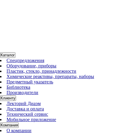
285.406.01
Нет в наличии
Склянка для промывания газов с пробкой,125 мл, горловина
29/32, боросиликатное стекло, 1 шт./уп.
2 512 руб.
Каталог
Спецпредложения
Оборудование, приборы
Пластик, стекло, принадлежности
Химические реактивы, препараты, наборы
Предметный указатель
Библиотека
Производители
Клиенту
Лекторий Диаэм
Доставка и оплата
Технический сервис
Мобильное приложение
Компания
О компании