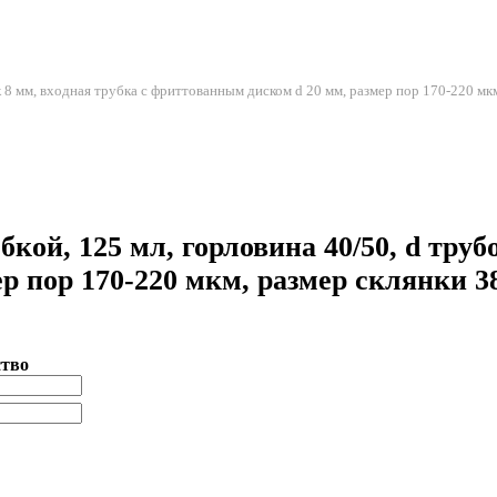
к 8 мм, входная трубка с фриттованным диском d 20 мм, размер пор 170-220 мк
ой, 125 мл, горловина 40/50, d трубо
р пор 170-220 мкм, размер склянки 3
ство