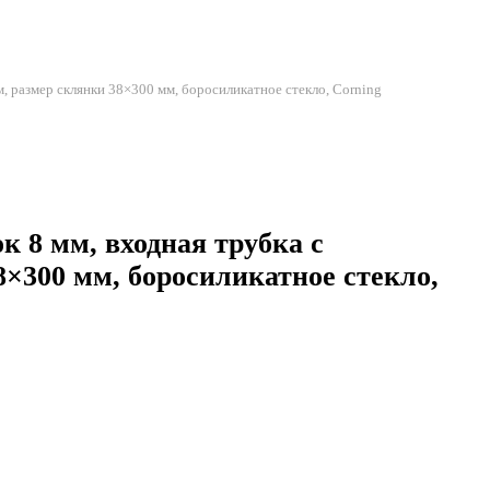
м, размер склянки 38×300 мм, боросиликатное стекло, Corning
к 8 мм, входная трубка с
8×300 мм, боросиликатное стекло,