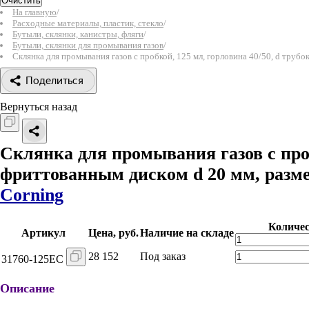
Очистить
На главную
/
Расходные материалы, пластик, стекло
/
Бутыли, склянки, канистры, фляги
/
Бутыли, склянки для промывания газов
/
Склянка для промывания газов с пробкой, 125 мл, горловина 40/50, d трубо
Поделиться
Вернуться назад
Склянка для промывания газов с пробк
фриттованным диском d 20 мм, разме
Corning
Количе
Артикул
Цена, руб.
Наличие на складе
28 152
Под заказ
31760-125EC
Описание