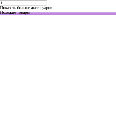
Показать больше аксессуаров
Похожие товары
30392049
Нет в наличии
Термостат твердотельный, термоблок на выбор, 1 место, HB1AL
136 315 руб.