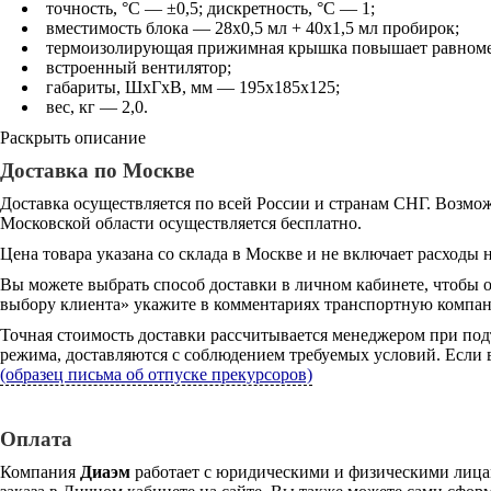
точность, °С — ±0,5; дискретность, °С — 1;
вместимость блока — 28х0,5 мл + 40х1,5 мл пробирок;
термоизолирующая прижимная крышка повышает равномер
встроенный вентилятор;
габариты, ШхГхВ, мм — 195х185х125;
вес, кг — 2,0.
Раскрыть описание
Доставка по Москве
Доставка осуществляется по всей России и странам СНГ. Возмож
Московской области осуществляется бесплатно.
Цена товара указана со склада в Москве и не включает расходы н
Вы можете выбрать способ доставки в личном кабинете, чтобы 
выбору клиента» укажите в комментариях транспортную компани
Точная стоимость доставки рассчитывается менеджером при под
режима, доставляются с соблюдением требуемых условий. Если в
(образец письма об отпуске прекурсоров)
Оплата
Компания
Диаэм
работает с юридическими и физическими лицам