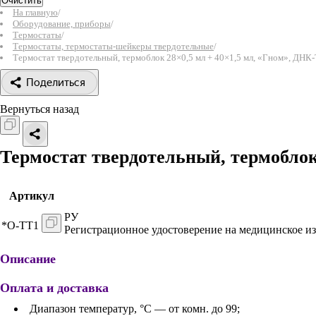
Очистить
На главную
/
Оборудование, приборы
/
Термостаты
/
Термостаты, термостаты-шейкеры твердотельные
/
Термостат твердотельный, термоблок 28×0,5 мл + 40×1,5 мл, «Гном», ДНК-
Поделиться
Вернуться назад
Термостат твердотельный, термоблок 
Артикул
РУ
*О-TT1
Регистрационное удостоверение на медицинское из
Описание
Оплата и доставка
Диапазон температур, °С — от комн. до 99;