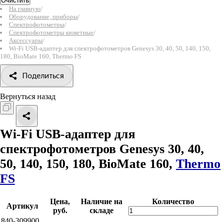
Очистить
На главную
/
Оборудование, приборы
/
Спектрофотометры
/
Спектрофотометры кюветные
/
Аксессуары
/
Wi-Fi USB-адаптер для спектрофотометров Genesys 30, 40, 50, 140, 150,
180, BioMate 160, Thermo FS
Поделиться
Вернуться назад
Wi-Fi USB-адаптер для
спектрофотометров Genesys 30, 40,
50, 140, 150, 180, BioMate 160,
Thermo
FS
Цена,
Наличие на
Количество
Артикул
руб.
складе
840-309900