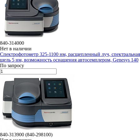
840-314000
Нет в наличии
Спектрофотометр 325-1100 нм, расщепленный луч, спектральная
щель 5 нм, возможность оснащения автосемплером, Genesys 140
По запросу
840-313900 (840-298100)