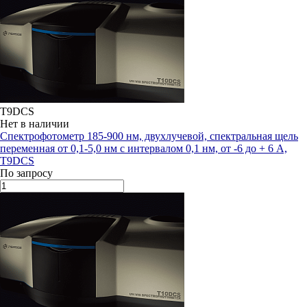
T9DCS
Нет в наличии
Спектрофотометр 185-900 нм, двухлучевой, спектральная щель
переменная от 0,1-5,0 нм с интервалом 0,1 нм, от -6 до + 6 А,
T9DCS
По запросу