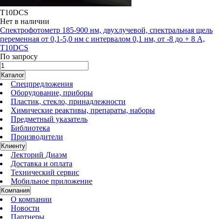
T10DCS
Нет в наличии
Спектрофотометр 185-900 нм, двухлучевой, спектральная щель
переменная от 0,1-5,0 нм с интервалом 0,1 нм, от -8 до + 8 А,
T10DCS
По запросу
Каталог
Спецпредложения
Оборудование, приборы
Пластик, стекло, принадлежности
Химические реактивы, препараты, наборы
Предметный указатель
Библиотека
Производители
Клиенту
Лекторий Диаэм
Доставка и оплата
Технический сервис
Мобильное приложение
Компания
О компании
Новости
Партнеры