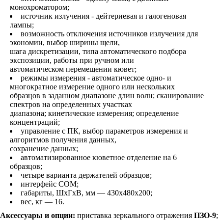
монохроматором;
источник излучения - дейтериевая и галогеновая
лампы;
возможность отключения источников излучения для
экономии, выбор ширины щели,
шага дискретизации, типа автоматического подбора
экспозиции, работы при ручном или
автоматическом перемещении кювет;
режимы измерения - автоматическое одно- и
многократное измерение одного или нескольких
образцов в заданном диапазоне длин волн; сканирование
спектров на определенных участках
диапазона; кинетические измерения; определение
концентраций;
управление с ПК, выбор параметров измерения и
алгоритмов получения данных,
сохранение данных;
автоматизированное кюветное отделение на 6
образцов;
четыре варианта держателей образцов;
интерфейс COM;
габариты, ШхГхВ, мм — 430х480х200;
вес, кг — 16.
Аксессуары и опции:
приставка зеркального отражения
ПЗО-9
;