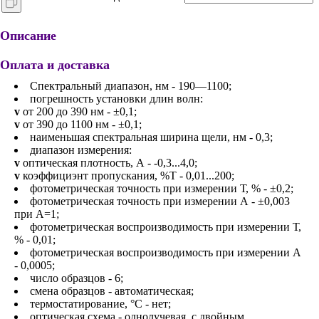
Описание
Оплата и доставка
Спектральный диапазон, нм - 190—1100;
погрешность установки длин волн:
v
от 200 до 390 нм - ±0,1;
v
от 390 до 1100 нм - ±0,1;
наименьшая спектральная ширина щели, нм - 0,3;
диапазон измерения:
v
оптическая плотность, А - -0,3...4,0;
v
коэффициэнт пропускания, %Т - 0,01...200;
фотометрическая точность при измерении Т, % - ±0,2;
фотометрическая точность при измерении А - ±0,003
при А=1;
фотометрическая воспроизводимость при измерении Т,
% - 0,01;
фотометрическая воспроизводимость при измерении А
- 0,0005;
число образцов - 6;
смена образцов - автоматическая;
термостатирование, °С - нет;
оптическая схема - однолучевая, с двойным