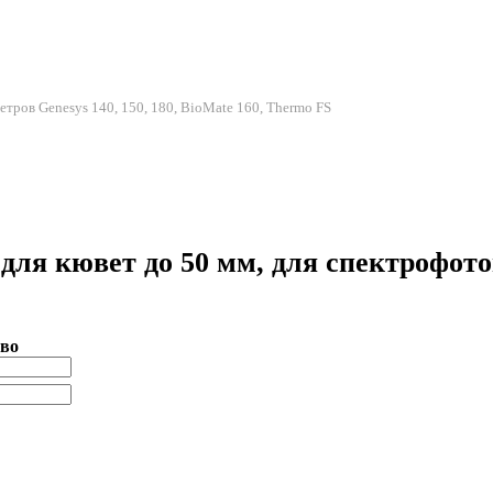
тров Genesys 140, 150, 180, BioMate 160, Thermo FS
ля кювет до 50 мм, для спектрофотом
во