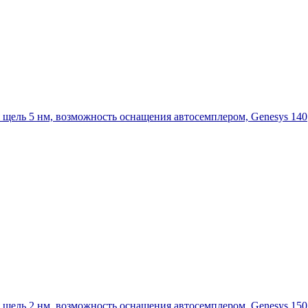
 щель 5 нм, возможность оснащения автосемплером, Genesys 140
 щель 2 нм, возможность оснащения автосемплером, Genesys 150