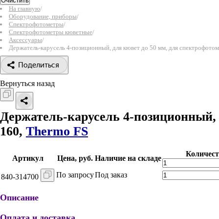
Очистить
На главную
/
Оборудование, приборы
/
Спектрофотометры
/
Спектрофотометры кюветные
/
Аксессуары
/
Держатель-карусель 4-позиционный, для кювет до 50 мм, для спектрофотоме
Поделиться
Вернуться назад
Держатель-карусель 4-позиционный, д
160,
Thermo FS
Количест
Артикул
Цена, руб.
Наличие на складе
По запросу
Под заказ
840-314700
Описание
Оплата и доставка