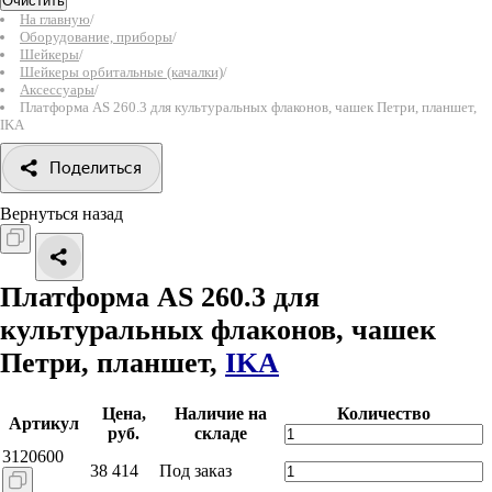
Очистить
На главную
/
Оборудование, приборы
/
Шейкеры
/
Шейкеры орбитальные (качалки)
/
Аксессуары
/
Платформа AS 260.3 для культуральных флаконов, чашек Петри, планшет,
IKA
Поделиться
Вернуться назад
Платформа AS 260.3 для
культуральных флаконов, чашек
Петри, планшет,
IKA
Цена,
Наличие на
Количество
Артикул
руб.
складе
3120600
38 414
Под заказ