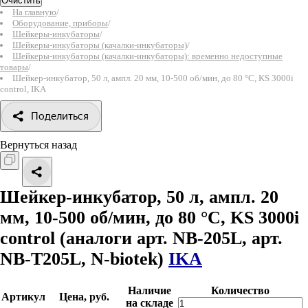
Очистить
На главную
/
Оборудование, приборы
/
Шейкеры-инкубаторы
/
Шейкеры-инкубаторы (качалки-инкубаторы)
/
Шейкеры-инкубаторы (качалки-инкубаторы): временно недоступные
товары
/
Шейкер-инкубатор, 50 л, ампл. 20 мм, 10-500 об/мин, до 80 °C, KS 3000i
control, IKA
Поделиться
Вернуться назад
Шейкер-инкубатор, 50 л, ампл. 20
мм, 10-500 об/мин, до 80 °C, KS 3000i
control
(аналоги арт. NB-205L, арт.
NB-T205L, N-biotek)
IKA
Наличие
Количество
Артикул
Цена, руб.
на складе