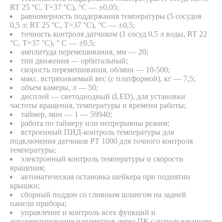
RT 25 °C, T=37 °C), °C — ±0,05;
равномерность поддержания температуры (5 сосудов
0,5 л; RT 25 °C, T=37 °C), °C — ±0,5;
точность контроля датчиком (1 сосуд 0,5 л воды, RT 22
°C, T=37 °C), ° C — ±0,5;
амплитуда перемешивания, мм — 20;
тип движения — орбитальный;
скорость перемешивания, об/мин — 10-500;
макс. встряхиваемый вес (с платформой), кг — 7,5;
объем камеры, л — 50;
дисплей — светодиодный (LED), для установки
частоты вращения, температуры и времени работы;
таймер, мин — 1 — 59940;
работа по таймеру или непрерывны режим;
встроенный ПИД-контроль температуры для
подключения датчиков PT 1000 для точного контроля
температуры;
электронный контроль температуры и скорости
вращения;
автоматическая остановка шейкера при поднятии
крышки;
сборный поддон со сливным шлангом на задней
панели прибора;
управление и контроль всех функций и
документирование параметров через ПК с использованием