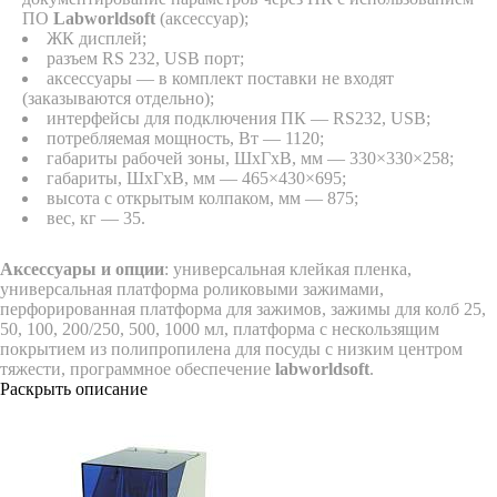
ПО
Labworldsoft
(аксессуар);
ЖК дисплей;
разъем RS 232, USB порт;
аксессуары — в комплект поставки не входят
(заказываются отдельно);
интерфейсы для подключения ПК — RS232, USB;
потребляемая мощность, Вт — 1120;
габариты рабочей зоны, ШхГхВ, мм — 330×330×258;
габариты, ШхГхВ, мм — 465×430×695;
высота с открытым колпаком, мм — 875;
вес, кг — 35.
Аксессуары и опции
: универсальная клейкая пленка,
универсальная платформа роликовыми зажимами,
перфорированная платформа для зажимов, зажимы для колб 25,
50, 100, 200/250, 500, 1000 мл, платформа с нескользящим
покрытием из полипропилена для посуды с низким центром
тяжести, программное обеспечение
labworldsoft
.
Раскрыть описание