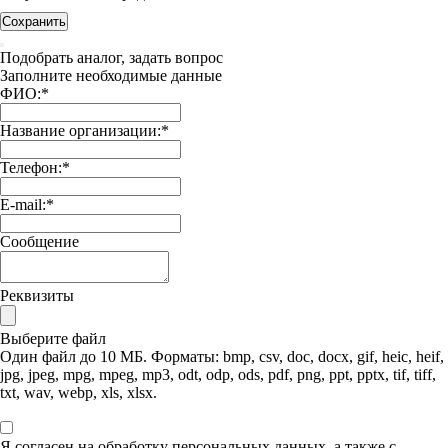
Сохранить
Подобрать аналог, задать вопрос
Заполните необходимые данные
ФИО:
*
Название организации:
*
Телефон:
*
E-mail:
*
Сообщение
Реквизиты
Выберите файл
Один файл до 10 МБ. Форматы: bmp, csv, doc, docx, gif, heic, heif,
jpg, jpeg, mpg, mpeg, mp3, odt, odp, ods, pdf, png, ppt, pptx, tif, tiff,
txt, wav, webp, xls, xlsx.
Я согласен на обработку персональных данных, а также с