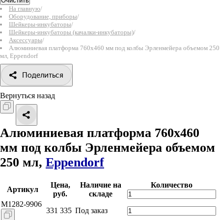
Очистить
На главную
/
Оборудование, приборы
/
Шейкеры-инкубаторы
/
Шейкеры-инкубаторы (качалки-инкубаторы)
/
Аксессуары
/
Алюминиевая платформа 760х460 мм под колбы Эрленмейера объемом 250
мл, Eppendorf
Поделиться
Вернуться назад
Алюминиевая платформа 760х460
мм под колбы Эрленмейера объемом
250 мл,
Eppendorf
Цена,
Наличие на
Количество
Артикул
руб.
складе
M1282-9906
331 335
Под заказ