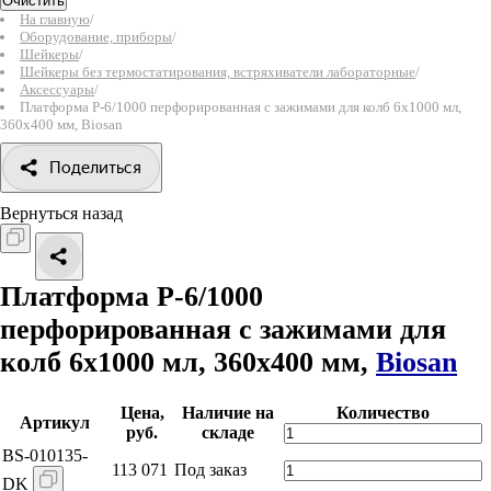
Очистить
На главную
/
Оборудование, приборы
/
Шейкеры
/
Шейкеры без термостатирования, встряхиватели лабораторные
/
Аксессуары
/
Платформа P-6/1000 перфорированная с зажимами для колб 6х1000 мл,
360x400 мм, Biosan
Поделиться
Вернуться назад
Платформа P-6/1000
перфорированная с зажимами для
колб 6х1000 мл, 360x400 мм,
Biosan
Цена,
Наличие на
Количество
Артикул
руб.
складе
BS-010135-
113 071
Под заказ
DK