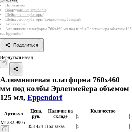
Очистить
На главную
/
Оборудование, приборы
/
Шейкеры-инкубаторы
/
Шейкеры-инкубаторы (качалки-инкубаторы)
/
Аксессуары
/
Алюминиевая платформа 760х460 мм под колбы Эрленмейера объемом 125
мл, Eppendorf
Поделиться
Вернуться назад
Алюминиевая платформа 760х460
мм под колбы Эрленмейера объемом
125 мл,
Eppendorf
Цена,
Наличие на
Количество
Артикул
руб.
складе
M1282-9905
358 424
Под заказ