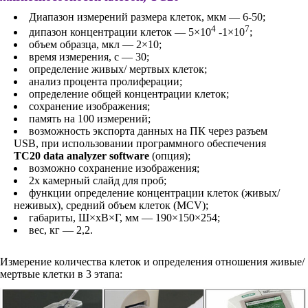
Диапазон измерений размера клеток, мкм — 6-50;
4
7
дипазон концентрации клеток — 5×10
-1×10
;
объем образца, мкл — 2×10;
время измерения, с — 30;
определение живых/ мертвых клеток;
анализ процента пролиферации;
определение общей концентрации клеток;
сохранение изображения;
память на 100 измерений;
возможность экспорта данных на ПК через разъем
USB, при использовании программного обеспечения
TC20 data analyzer software
(опция);
возможно сохранение изображения;
2х камерный слайд для проб;
функции определение концентрации клеток (живых/
неживых), средний объем клеток (MCV);
габариты, Ш×хВ×Г, мм — 190×150×254;
вес, кг — 2,2.
Измерение количества клеток и определения отношения живые/
мертвые клетки в 3 этапа: