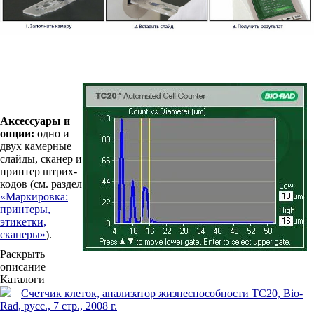
Аксессуары и
опции:
одно и
двух камерные
слайды, сканер и
принтер штрих-
кодов (см. раздел
«Маркировка:
принтеры,
этикетки,
сканеры»
).
Раскрыть
описание
Каталоги
Счетчик клеток, анализатор жизнеспособности TC20, Bio-
Rad, русс., 7 стр., 2008 г.