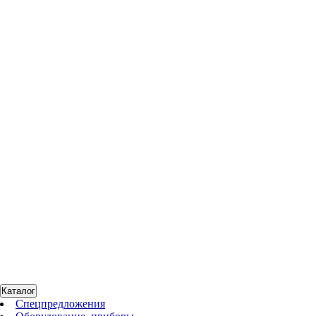
CN-0457-01
Нет в наличии
Пробирки для образцов, микроцентрифужные, 1,5 мл, 500 шт./
уп.
По запросу
1451065
Нет в наличии
Набор аксессуаров для S3 Cell Sorter
По запросу
Каталог
Спецпредложения