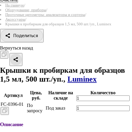
Очистить
На главную
/
Оборудование, приборы
/
Проточные цитометры: анализаторы и сортеры
/
Аксессуары
/
Крышки к пробиркам для образцов 1,5 мл, 500 шт./уп., Luminex
Поделиться
Вернуться назад
Крышки к пробиркам для образцов
1,5 мл, 500 шт./уп.,
Luminex
Цена,
Наличие на
Количество
Артикул
руб.
складе
FC-0396-01
По
Под заказ
запросу
Описание