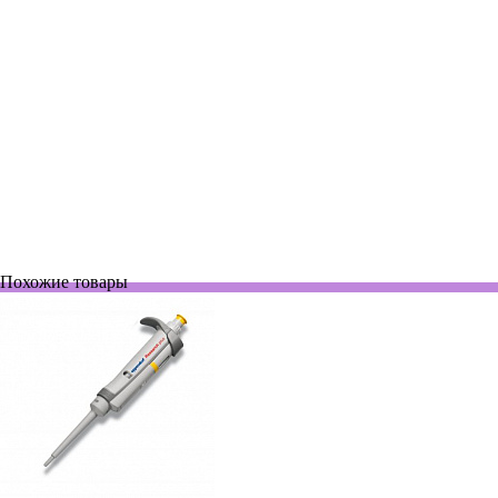
FA10007
Нет в наличии
Автоматическая пипетка 500-5000 мкл, Pipetman P5000L
По запросу
Похожие товары