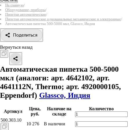
Очистить
На главную
/
Оборудование, приборы
/
Пипетки автоматические
/
Пипетки автоматические одноканальные механические и электронные
/
Автоматическая пипетка 500-5000 мкл, Glassco, Индия
Поделиться
Вернуться назад
Автоматическая пипетка 500-5000
мкл
(аналоги: арт. 4642102, арт.
4641112N, Thermo; арт. 4920000105,
Eppendorf)
Glassco, Индия
Цена,
Наличие на
Количество
Артикул
руб.
складе
500.303.10
10 276
В наличии