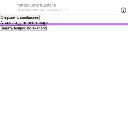
Аналоги данного товара
Задать вопрос по аналогу
4642070
Нет в наличии
Автоматическая пипетка 10-100 мкл, Финпипет F2
По запросу