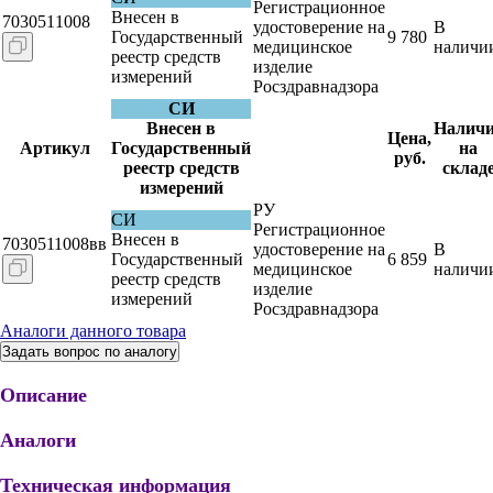
Регистрационное
Внесен в
7030511008
удостоверение на
В
Государственный
9 780
медицинское
наличи
реестр средств
изделие
измерений
Росздравнадзора
СИ
Внесен в
Наличи
Цена,
Артикул
Государственный
на
руб.
реестр средств
склад
измерений
РУ
СИ
Регистрационное
Внесен в
7030511008вв
удостоверение на
В
Государственный
6 859
медицинское
наличи
реестр средств
изделие
измерений
Росздравнадзора
Аналоги данного товара
Задать вопрос по аналогу
Описание
Аналоги
Техническая информация