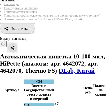
Очистить
На главную
/
Оборудование, приборы
/
Пипетки автоматические
/
Пипетки автоматические одноканальные механические и электронные
/
Автоматическая пипетка 10-100 мкл, HiPette, DLab, Китай
Поделиться
Вернуться назад
Автоматическая пипетка 10-100 мкл,
HiPette
(аналоги: арт. 4642072, арт.
4642070, Thermo FS)
DLab, Китай
СИ
Внесен в
Наличи
Цена,
Артикул
Государственный
на
руб.
реестр средств
склад
измерений
РУ
СИ