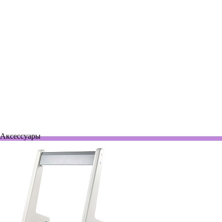
F144564
Нет в наличии
Автоматическая пипетка 10-100 мкл, Pipetman Neo P100N
По запросу
Аксессуары