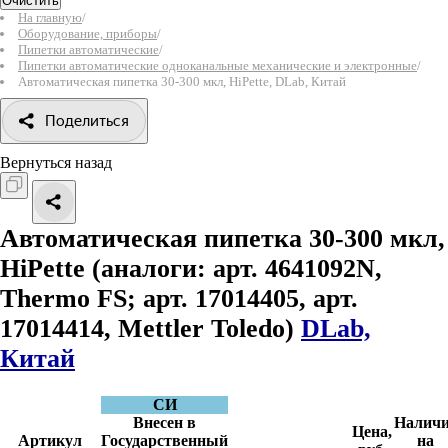
Очистить
На главную
/
Оборудование, приборы
/
Пипетки автоматические
/
Пипетки автоматические одноканальные механические и электронные
/
Автоматическая пипетка 30-300 мкл, HiPette, DLab, Китай
Поделиться
Вернуться назад
Автоматическая пипетка 30-300 мкл,
HiPette
(аналоги: арт. 4641092N,
Thermo FS; арт. 17014405, арт.
17014414, Mettler Toledo)
DLab,
Китай
СИ
Внесен в
Наличи
Цена,
Артикул
Государственный
на