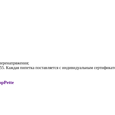
перенапряжения;
655. Каждая пипетка поставляется с индивидуальным сертифика
opPette