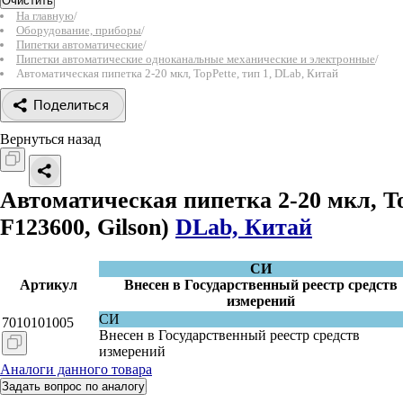
Очистить
На главную
/
Оборудование, приборы
/
Пипетки автоматические
/
Пипетки автоматические одноканальные механические и электронные
/
Автоматическая пипетка 2-20 мкл, TopPette, тип 1, DLab, Китай
Поделиться
Вернуться назад
Автоматическая пипетка 2-20 мкл, To
F123600, Gilson)
DLab, Китай
СИ
Артикул
Внесен в Государственный реестр средств
измерений
СИ
7010101005
Внесен в Государственный реестр средств
измерений
Аналоги данного товара
Задать вопрос по аналогу