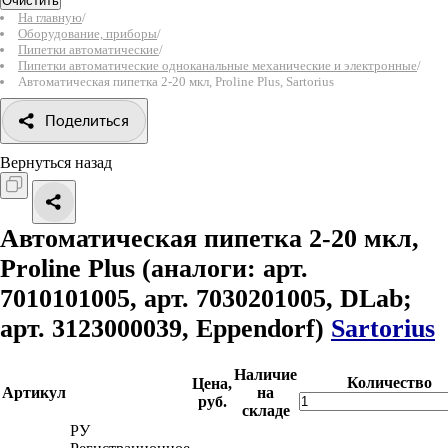
Очистить
На главную
/
Оборудование, приборы
/
Пипетки автоматические
/
Пипетки автоматические одноканальные механические и электронные
/
Автоматическая пипетка 2-20 мкл, Proline Plus, Sartorius
Поделиться
Вернуться назад
Автоматическая пипетка 2-20 мкл,
Proline Plus
(аналоги: арт.
7010101005, арт. 7030201005, DLab;
арт. 3123000039, Eppendorf)
Sartorius
Наличие
Количество
Цена,
Артикул
на
руб.
складе
РУ