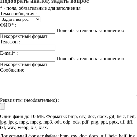
Подобрать аналог, задать вопрос
*
- поля, обязательные для заполнения
Тема сообщения :
ФИО
*
:
Поле обязательно к заполнению
Некорректный формат
Телефон :
E-mail
*
:
Поле обязательно к заполнению
Некорректный формат
Сообщение :
Реквизиты (необязательно) :
Один файл до 10 МБ. Форматы: bmp, csv, doc, docx, gif, heic, heif,
jpg, jpeg, mpg, mpeg, mp3, odt, odp, ods, pdf, png, ppt, pptx, tif, tiff,
txt, wav, webp, xls, xlsx.
Допустимый формат файла: bmp, csv, doc, docx, gif, heic, heif, jpg,